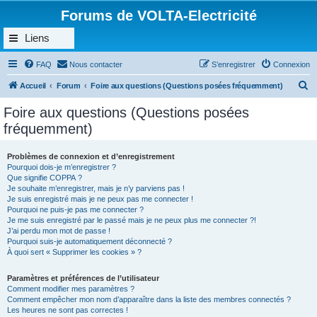
Forums de VOLTA-Electricité
Liens
FAQ
Nous contacter
S’enregistrer
Connexion
R
Accueil
Forum
Foire aux questions (Questions posées fréquemment)
e
Foire aux questions (Questions posées
c
fréquemment)
h
e
Problèmes de connexion et d’enregistrement
Pourquoi dois-je m’enregistrer ?
r
Que signifie COPPA ?
c
Je souhaite m’enregistrer, mais je n’y parviens pas !
Je suis enregistré mais je ne peux pas me connecter !
h
Pourquoi ne puis-je pas me connecter ?
Je me suis enregistré par le passé mais je ne peux plus me connecter ?!
e
J’ai perdu mon mot de passe !
r
Pourquoi suis-je automatiquement déconnecté ?
À quoi sert « Supprimer les cookies » ?
Paramètres et préférences de l’utilisateur
Comment modifier mes paramètres ?
Comment empêcher mon nom d’apparaître dans la liste des membres connectés ?
Les heures ne sont pas correctes !