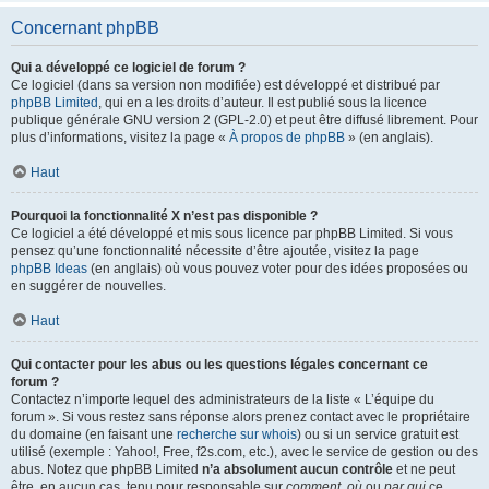
Concernant phpBB
Qui a développé ce logiciel de forum ?
Ce logiciel (dans sa version non modifiée) est développé et distribué par
phpBB Limited
, qui en a les droits d’auteur. Il est publié sous la licence
publique générale GNU version 2 (GPL-2.0) et peut être diffusé librement. Pour
plus d’informations, visitez la page «
À propos de phpBB
» (en anglais).
Haut
Pourquoi la fonctionnalité X n’est pas disponible ?
Ce logiciel a été développé et mis sous licence par phpBB Limited. Si vous
pensez qu’une fonctionnalité nécessite d’être ajoutée, visitez la page
phpBB Ideas
(en anglais) où vous pouvez voter pour des idées proposées ou
en suggérer de nouvelles.
Haut
Qui contacter pour les abus ou les questions légales concernant ce
forum ?
Contactez n’importe lequel des administrateurs de la liste « L’équipe du
forum ». Si vous restez sans réponse alors prenez contact avec le propriétaire
du domaine (en faisant une
recherche sur whois
) ou si un service gratuit est
utilisé (exemple : Yahoo!, Free, f2s.com, etc.), avec le service de gestion ou des
abus. Notez que phpBB Limited
n’a absolument aucun contrôle
et ne peut
être, en aucun cas, tenu pour responsable sur
comment
,
où
ou
par qui
ce