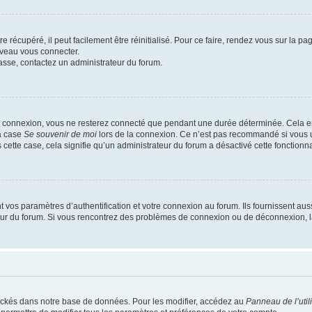
 récupéré, il peut facilement être réinitialisé. Pour ce faire, rendez vous sur la p
uveau vous connecter.
passe, contactez un administrateur du forum.
e connexion, vous ne resterez connecté que pendant une durée déterminée. Cela em
la case
Se souvenir de moi
lors de la connexion. Ce n’est pas recommandé si vous u
s cette case, cela signifie qu’un administrateur du forum a désactivé cette fonctionna
os paramètres d’authentification et votre connexion au forum. Ils fournissent aussi
teur du forum. Si vous rencontrez des problèmes de connexion ou de déconnexion, l
ockés dans notre base de données. Pour les modifier, accédez au
Panneau de l’util