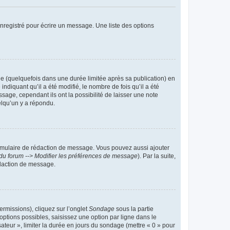
nregistré pour écrire un message. Une liste des options
 (quelquefois dans une durée limitée après sa publication) en
iquant qu’il a été modifié, le nombre de fois qu’il a été
sage, cependant ils ont la possibilité de laisser une note
elqu’un y a répondu.
rmulaire de rédaction de message. Vous pouvez aussi ajouter
du forum --> Modifier les préférences de message
). Par la suite,
daction de message.
ermissions), cliquez sur l’onglet
Sondage
sous la partie
ptions possibles, saisissez une option par ligne dans le
ateur », limiter la durée en jours du sondage (mettre « 0 » pour