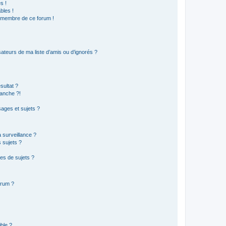
s !
bles !
n membre de ce forum !
ateurs de ma liste d’amis ou d’ignorés ?
sultat ?
anche ?!
ages et sujets ?
a surveillance ?
 sujets ?
es de sujets ?
orum ?
ible ?