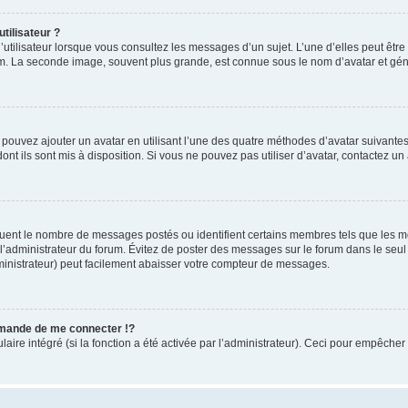
tilisateur ?
utilisateur lorsque vous consultez les messages d’un sujet. L’une d’elles peut êtr
rum. La seconde image, souvent plus grande, est connue sous le nom d’avatar et 
s pouvez ajouter un avatar en utilisant l’une des quatre méthodes d’avatar suivantes 
ont ils sont mis à disposition. Si vous ne pouvez pas utiliser d’avatar, contactez un
iquent le nombre de messages postés ou identifient certains membres tels que les 
ar l’administrateur du forum. Évitez de poster des messages sur le forum dans le seu
ministrateur) peut facilement abaisser votre compteur de messages.
mande de me connecter !?
re intégré (si la fonction a été activée par l’administrateur). Ceci pour empêcher l’u