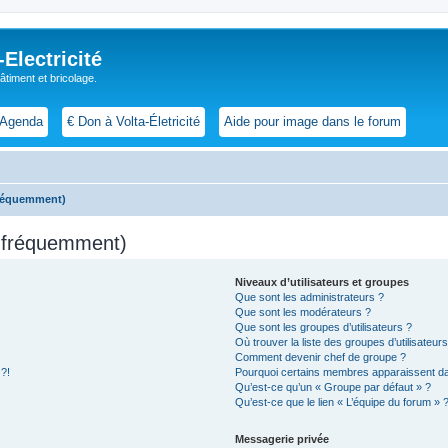
lectricité
 bâtiment et bricolage.
Agenda
€ Don à Volta-Életricité
Aide pour image dans le forum
fréquemment)
s fréquemment)
Niveaux d’utilisateurs et groupes
Que sont les administrateurs ?
Que sont les modérateurs ?
Que sont les groupes d’utilisateurs ?
Où trouver la liste des groupes d’utilisateur
Comment devenir chef de groupe ?
 ?!
Pourquoi certains membres apparaissent dan
Qu’est-ce qu’un « Groupe par défaut » ?
Qu’est-ce que le lien « L’équipe du forum » 
Messagerie privée