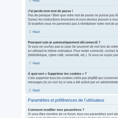
Haut
J’ai perdu mon mot de passe !
Pas de panique ! Bien que votre mot de passe ne puisse pas être
Suivez les instructions énoncées et vous devriez pouvoir à no
Si toutefois vous ne parveniez pas à réinitialiser votre mot de 
Haut
Pourquoi suis-je automatiquement déconnecté ?
Si vous ne cochez pas la case
Se souvenir de moi
lors de votr
en utilisant le même ordinateur. Pour rester connecté, cochez 
(bibliothèque, cyber-café, université, etc.). Si vous ne voyez pa
Haut
À quoi sert « Supprimer les cookies » ?
Cela supprime tous les cookies créés par phpBB qui conservent v
messages (lu ou non lu) si cela a été activé par un administra
Haut
Paramètres et préférences de l’utilisateur
Comment modifier mes paramètres ?
Si vous êtes membre de ce forum, tous vos paramètres sont st