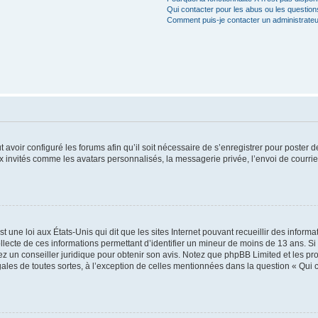
Qui contacter pour les abus ou les questio
Comment puis-je contacter un administrateu
t avoir configuré les forums afin qu’il soit nécessaire de s’enregistrer pour poster
x invités comme les avatars personnalisés, la messagerie privée, l’envoi de courri
t une loi aux États-Unis qui dit que les sites Internet pouvant recueillir des infor
ollecte de ces informations permettant d’identifier un mineur de moins de 13 ans. S
tez un conseiller juridique pour obtenir son avis. Notez que phpBB Limited et les pr
gales de toutes sortes, à l’exception de celles mentionnées dans la question « Qui