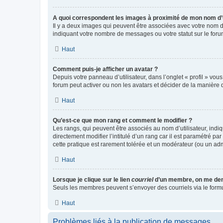
A quoi correspondent les images à proximité de mon nom d’u
Il y a deux images qui peuvent être associées avec votre nom d’
indiquant votre nombre de messages ou votre statut sur le fo
Haut
Comment puis-je afficher un avatar ?
Depuis votre panneau d’utilisateur, dans l’onglet « profil » vou
forum peut activer ou non les avatars et décider de la manière d
Haut
Qu’est-ce que mon rang et comment le modifier ?
Les rangs, qui peuvent être associés au nom d’utilisateur, ind
directement modifier l’intitulé d’un rang car il est paramétré p
cette pratique est rarement tolérée et un modérateur (ou un ad
Haut
Lorsque je clique sur le lien
courriel
d’un membre, on me de
Seuls les membres peuvent s’envoyer des courriels via le formulai
Haut
Problèmes liés à la publication de messages