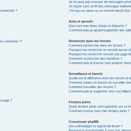
Je ne peux pas envoyer de messages privé
Je reçois sans arrêt des messages indésira
 connectés ?
J’ai reçu un spam ou un courriel abusif d’u
Amis et ignorés
Que sont mes listes d’amis et d’ignorés ?
?
Comment puis-je ajouter/supprimer des utilis
Recherche dans les forums
e connecter !?
Comment rechercher dans les forums ?
Pourquoi ma recherche ne renvoie aucun ré
Pourquoi ma recherche renvoie une page bl
Comment rechercher des membres ?
Comment puis-je trouver mes propres mess
Surveillance et favoris
Quelle est la différence entre les favoris et l
Comment mettre en favoris ou surveiller des
Comment surveiller des forums ?
Comment puis-je supprimer mes surveillanc
message ?
Fichiers joints
Quels fichiers joints sont autorisés sur ce f
Comment trouver tous mes fichiers joints ?
Concernant phpBB
Qui a développé ce logiciel de forum ?
Pourquoi la fonctionnalité X n’est pas dispon