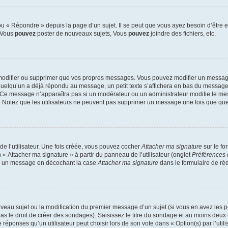
 « Répondre » depuis la page d’un sujet. Il se peut que vous ayez besoin d’être e
: Vous
pouvez
poster de nouveaux sujets, Vous
pouvez
joindre des fichiers, etc.
modifier ou supprimer que vos propres messages. Vous pouvez modifier un message
lqu’un a déjà répondu au message, un petit texte s’affichera en bas du message ind
n. Ce message n’apparaîtra pas si un modérateur ou un administrateur modifie le mes
ive. Notez que les utilisateurs ne peuvent pas supprimer un message une fois que qu
e l’utilisateur. Une fois créée, vous pouvez cocher
Attacher ma signature
sur le fo
 « Attacher ma signature » à partir du panneau de l’utilisateur (onglet
Préférences 
 à un message en décochant la case
Attacher ma signature
dans le formulaire de ré
ouveau sujet ou la modification du premier message d’un sujet (si vous en avez les p
 le droit de créer des sondages). Saisissez le titre du sondage et au moins deux o
onses qu’un utilisateur peut choisir lors de son vote dans « Option(s) par l’utilis