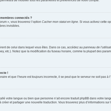
 permettra de modifier tous les paramètres et préférences de votre compte.
s membres connectés ?
forum », vous trouverez l’option
Cacher mon statut en ligne
. Si vous activez cette o
es invisibles.
ifférent de celui dans lequel vous êtes. Dans ce cas, accédez au
panneau de l’utilisa
ney, etc.). Notez que la modification du fuseau horaire, comme la plupart des para
ecte !
aire et que l’heure est toujours incorrecte, il se peut que le serveur ne soit pas à
installé votre langue ou bien que personne n’ait encore traduit phpBB dans votre l
s à créer et partager une nouvelle traduction. Vous trouverez plus d’informations sur l