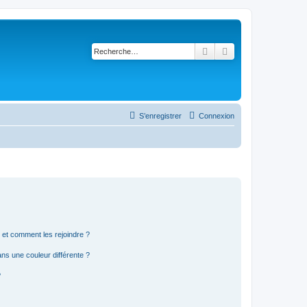
Rechercher
Recherche avancé
S’enregistrer
Connexion
s et comment les rejoindre ?
s une couleur différente ?
?