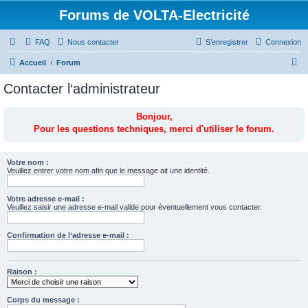
Forums de VOLTA-Electricité
FAQ
Nous contacter
S’enregistrer
Connexion
R
Accueil
Forum
e
Contacter l‘administrateur
c
h
Bonjour,
Pour les questions techniques, merci d'utiliser le forum.
e
r
c
Votre nom :
Veuillez entrer votre nom afin que le message ait une identité.
h
e
Votre adresse e-mail :
Veuillez saisir une adresse e-mail valide pour éventuellement vous contacter.
r
Confirmation de l‘adresse e-mail :
Raison :
Corps du message :