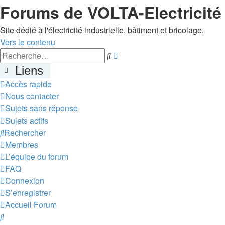
Forums de VOLTA-Electricité
Site dédié à l'électricité industrielle, bâtiment et bricolage.
Vers le contenu
Recherche
Rechercher
avancée
Liens
Accès rapide
Nous contacter
Sujets sans réponse
Sujets actifs
Rechercher
Membres
L’équipe du forum
FAQ
Connexion
S’enregistrer
Accueil
Forum
Rechercher