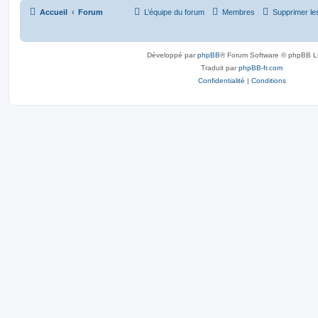
Accueil
Forum
L’équipe du forum
Membres
Supprimer le
Développé par
phpBB
® Forum Software © phpBB L
Traduit par
phpBB-fr.com
Confidentialité
|
Conditions