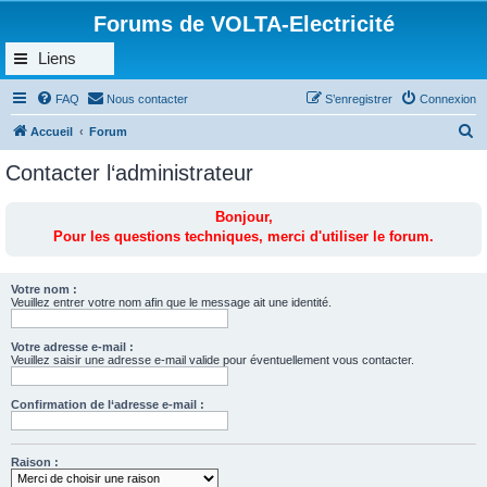
Forums de VOLTA-Electricité
Liens
FAQ
Nous contacter
S’enregistrer
Connexion
R
Accueil
Forum
e
Contacter l‘administrateur
c
h
Bonjour,
Pour les questions techniques, merci d'utiliser le forum.
e
r
c
Votre nom :
Veuillez entrer votre nom afin que le message ait une identité.
h
e
Votre adresse e-mail :
Veuillez saisir une adresse e-mail valide pour éventuellement vous contacter.
r
Confirmation de l‘adresse e-mail :
Raison :