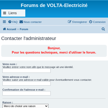
Forums de VOLTA-Electricité
Liens
FAQ
Nous contacter
S’enregistrer
Connexion
R
Accueil
Forum
e
Contacter l‘administrateur
c
h
Bonjour,
Pour les questions techniques, merci d'utiliser le forum.
e
r
c
Votre nom :
Veuillez entrer votre nom afin que le message ait une identité.
h
e
Votre adresse e-mail :
Veuillez saisir une adresse e-mail valide pour éventuellement vous contacter.
r
Confirmation de l‘adresse e-mail :
Raison :