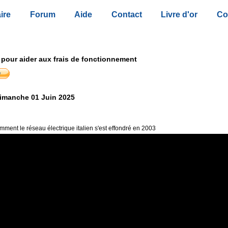
ire
Forum
Aide
Contact
Livre d'or
Co
 pour aider aux frais de fonctionnement
imanche 01 Juin 2025
ment le réseau électrique italien s'est effondré en 2003