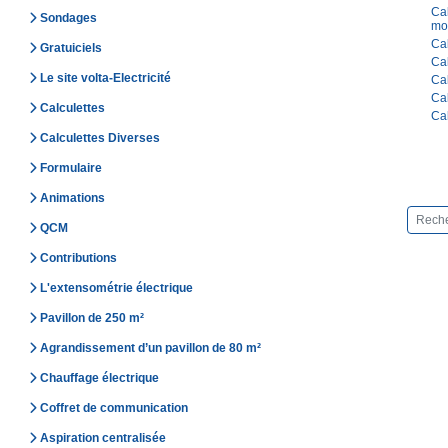
Cal
Sondages
mo
Cal
Gratuiciels
Cal
Le site volta-Electricité
Cal
Cal
Calculettes
Cal
Calculettes Diverses
Formulaire
Animations
QCM
Contributions
L'extensométrie électrique
Pavillon de 250 m²
Agrandissement d’un pavillon de 80 m²
Chauffage électrique
Coffret de communication
Aspiration centralisée