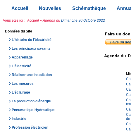
Accueil
Nouvelles
Schémathèque
Annua
Vous êtes ici :
Accueil
»
Agenda du
Dimanche 30 Octobre 2022
Données du Site
Faire un don
L'histoire de l'électricité
Les principaux savants
Agenda du
D
Appareillage
L'électricité
Mis
Réaliser une installation
Cal
Les mesures
Cal
Cal
L'éclairage
Cal
Cal
La production d’énergie
te
Cal
Pneumatique Hydraulique
Cal
Industrie
de
Cal
Profession électricien
Cal