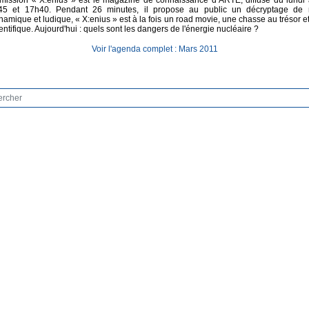
émission « X:enius » est le magazine de connaissance d’ARTE, diffusé du lundi
45 et 17h40. Pendant 26 minutes, il propose au public un décryptage de n
amique et ludique, « X:enius » est à la fois un road movie, une chasse au trésor 
entifique. Aujourd'hui : quels sont les dangers de l'énergie nucléaire ?
Voir l'agenda complet : Mars 2011