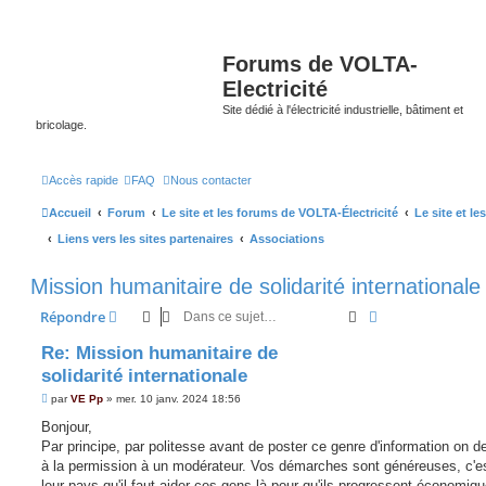
Forums de VOLTA-
Electricité
Site dédié à l'électricité industrielle, bâtiment et
bricolage.
Accès rapide
FAQ
Nous contacter
Accueil
Forum
Le site et les forums de VOLTA-Électricité
Le site et l
Liens vers les sites partenaires
Associations
Mission humanitaire de solidarité internationale
Rechercher
Recherche avan
Répondre
Re: Mission humanitaire de
solidarité internationale
M
par
VE Pp
»
mer. 10 janv. 2024 18:56
e
s
Bonjour,
s
Par principe, par politesse avant de poster ce genre d'information on 
a
g
à la permission à un modérateur. Vos démarches sont généreuses, c'e
e
leur pays qu'il faut aider ces gens là pour qu'ils progressent économiq