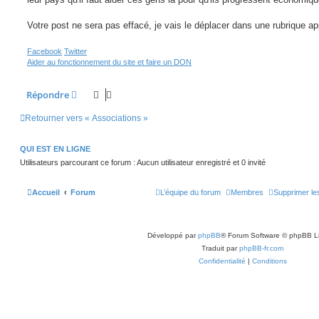
Votre post ne sera pas effacé, je vais le déplacer dans une rubrique ap
Facebook
Twitter
Aider au fonctionnement du site et faire un DON
Répondre
Retourner vers « Associations »
QUI EST EN LIGNE
Utilisateurs parcourant ce forum : Aucun utilisateur enregistré et 0 invité
Accueil
Forum
L’équipe du forum
Membres
Supprimer le
Développé par
phpBB
® Forum Software © phpBB L
Traduit par
phpBB-fr.com
Confidentialité
|
Conditions