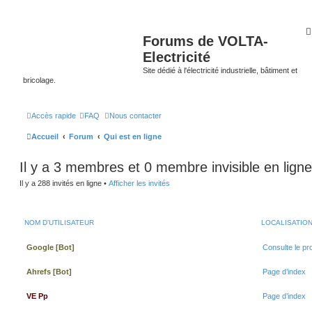
Forums de VOLTA-
Electricité
Site dédié à l'électricité industrielle, bâtiment et
bricolage.
Accès rapide
FAQ
Nous contacter
Accueil
Forum
Qui est en ligne
Il y a 3 membres et 0 membre invisible en ligne
Il y a 288 invités en ligne •
Afficher les invités
NOM D’UTILISATEUR
LOCALISATIO
Google [Bot]
Consulte le pr
Ahrefs [Bot]
Page d’index
VE Pp
Page d’index