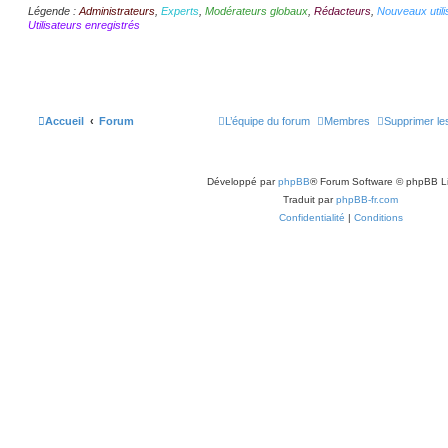
Légende :
Administrateurs
,
Experts
,
Modérateurs globaux
,
Rédacteurs
,
Nouveaux utili
Utilisateurs enregistrés
Accueil
Forum
L’équipe du forum
Membres
Supprimer le
Développé par
phpBB
® Forum Software © phpBB L
Traduit par
phpBB-fr.com
Confidentialité
|
Conditions