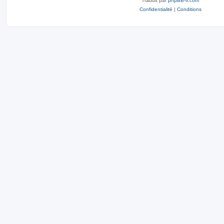
Traduit par
phpBB-fr.com
Confidentialité
|
Conditions