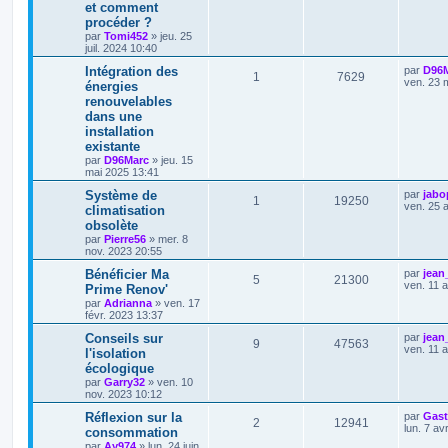
et comment
procéder ?
par
Tomi452
»
jeu. 25
juil. 2024 10:40
Intégration des
par
D96
1
7629
ven. 23 
énergies
renouvelables
dans une
installation
existante
par
D96Marc
»
jeu. 15
mai 2025 13:41
Système de
par
jabo
1
19250
ven. 25 
climatisation
obsolète
par
Pierre56
»
mer. 8
nov. 2023 20:55
Bénéficier Ma
par
jean
5
21300
ven. 11 
Prime Renov'
par
Adrianna
»
ven. 17
févr. 2023 13:37
Conseils sur
par
jean
9
47563
ven. 11 
l'isolation
écologique
par
Garry32
»
ven. 10
nov. 2023 10:12
Réflexion sur la
par
Gas
2
12941
lun. 7 av
consommation
par
Ay974
»
lun. 24 juin