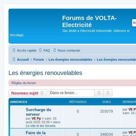
Forums de VOLTA-
Electricité
Site dédié à l'électricité industrielle, bâtiment et
bricolage.
Accès rapide
FAQ
Nous contacter
Accueil
Forum
Les énergies renouvelables
Les énergies renouvelab
Les énergies renouvelables
Règles du forum
Rechercher
Recherche av
Nouveau sujet
ANNONCES
RÉPONSES
VUES
DERNIE
Surcharge du
par
VE P
0
203079
sam. 16 
serveur
par
VE Pp
»
sam. 16
août 2025 19:39
» dans
Le site et les forums
Faire de la
par
VE P
0
348034
mar. 4 ju