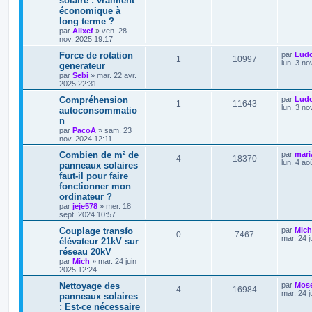
solaire : vraiment
économique à
long terme ?
par
Alixef
»
ven. 28
nov. 2025 19:17
Force de rotation
par
Lud
1
10997
lun. 3 no
generateur
par
Sebi
»
mar. 22 avr.
2025 22:31
Compréhension
par
Lud
1
11643
lun. 3 no
autoconsommatio
n
par
PacoA
»
sam. 23
nov. 2024 12:11
Combien de m² de
par
mari
4
18370
lun. 4 ao
panneaux solaires
faut-il pour faire
fonctionner mon
ordinateur ?
par
jeje578
»
mer. 18
sept. 2024 10:57
Couplage transfo
par
Mich
0
7467
mar. 24 j
élévateur 21kV sur
réseau 20kV
par
Mich
»
mar. 24 juin
2025 12:24
Nettoyage des
par
Mos
4
16984
mar. 24 j
panneaux solaires
: Est-ce nécessaire