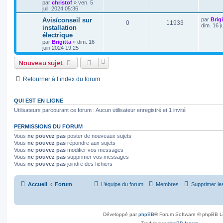
par
christof
»
ven. 5
juil. 2024 05:36
Avis/conseil sur
par
Brigi
0
11933
dim. 16 j
installation
électrique
par
Brigitta
»
dim. 16
juin 2024 19:25
Nouveau sujet
Retourner à l’index du forum
QUI EST EN LIGNE
Utilisateurs parcourant ce forum : Aucun utilisateur enregistré et 1 invité
PERMISSIONS DU FORUM
Vous
ne pouvez pas
poster de nouveaux sujets
Vous
ne pouvez pas
répondre aux sujets
Vous
ne pouvez pas
modifier vos messages
Vous
ne pouvez pas
supprimer vos messages
Vous
ne pouvez pas
joindre des fichiers
Accueil
Forum
L’équipe du forum
Membres
Supprimer le
Développé par
phpBB
® Forum Software © phpBB L