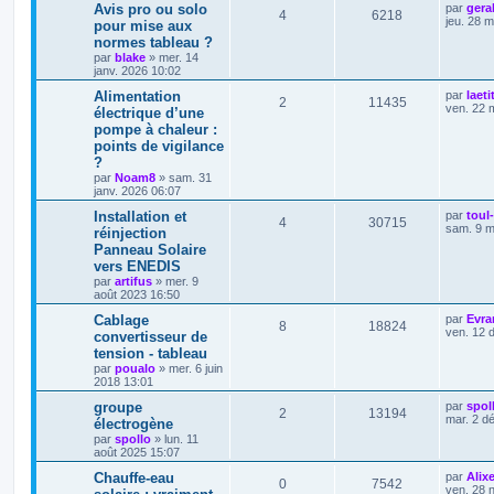
Avis pro ou solo
par
gera
4
6218
jeu. 28 
pour mise aux
normes tableau ?
par
blake
»
mer. 14
janv. 2026 10:02
Alimentation
par
laeti
2
11435
ven. 22 
électrique d’une
pompe à chaleur :
points de vigilance
?
par
Noam8
»
sam. 31
janv. 2026 06:07
Installation et
par
toul
4
30715
sam. 9 m
réinjection
Panneau Solaire
vers ENEDIS
par
artifus
»
mer. 9
août 2023 16:50
Cablage
par
Evra
8
18824
ven. 12 
convertisseur de
tension - tableau
par
poualo
»
mer. 6 juin
2018 13:01
groupe
par
spol
2
13194
mar. 2 d
électrogène
par
spollo
»
lun. 11
août 2025 15:07
Chauffe-eau
par
Alixe
0
7542
ven. 28 