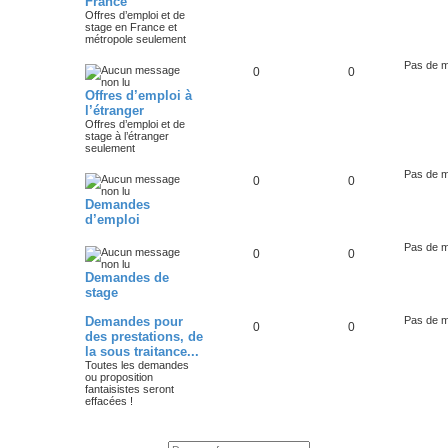
France
Offres d’emploi et de
stage en France et
métropole seulement
Pas de 
0
0
Offres d’emploi à
l’étranger
Offres d’emploi et de
stage à l’étranger
seulement
Pas de 
0
0
Demandes
d’emploi
Pas de 
0
0
Demandes de
stage
Demandes pour
Pas de 
0
0
des prestations, de
la sous traitance...
Toutes les demandes
ou proposition
fantaisistes seront
effacées !