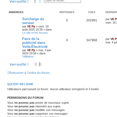
Rechercher
Recherche avancée
Verrouillé
ANNONCES
RÉPONSES
VUES
DERNIE
Surcharge du
par
VE P
0
202991
serveur
sam. 16 
par
VE Pp
»
sam. 16
août 2025 19:39
» dans
Le site et les forums
Faire de la
par
VE P
0
347968
publicité dans
mar. 4 ju
Volta-Électricité
par
VE Pp
»
mar. 4 juin
2024 19:56
» dans
Utilitaires
Verrouillé
Retourner à l’index du forum
QUI EST EN LIGNE
Utilisateurs parcourant ce forum : Aucun utilisateur enregistré et 3 invités
PERMISSIONS DU FORUM
Vous
ne pouvez pas
poster de nouveaux sujets
Vous
ne pouvez pas
répondre aux sujets
Vous
ne pouvez pas
modifier vos messages
Vous
ne pouvez pas
supprimer vos messages