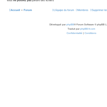
Vous
ne pouvez pas
joindre des fichiers
Accueil
Forum
L’équipe du forum
Membres
Supprimer le
Développé par
phpBB
® Forum Software © phpBB L
Traduit par
phpBB-fr.com
Confidentialité
|
Conditions