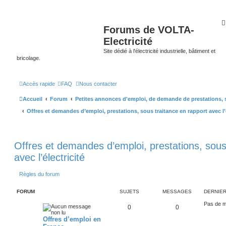
Forums de VOLTA-
Electricité
Site dédié à l'électricité industrielle, bâtiment et
bricolage.
Accès rapide
FAQ
Nous contacter
Accueil
Forum
Petites annonces d'emploi, de demande de prestations, s
Offres et demandes d’emploi, prestations, sous traitance en rapport avec l’é
Offres et demandes d’emploi, prestations, sous
avec l’électricité
Règles du forum
FORUM
SUJETS
MESSAGES
DERNIE
Pas de 
0
0
Offres d’emploi en