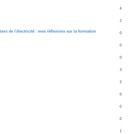
4
2
ers de l'électricité : mes réflexions sur la formation
0
0
0
3
3
0
0
0
1