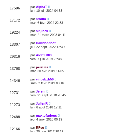
par
AlphaT
17596
lun. 10 juin 2024 04:53
par
4rhum
17172
mar. 6 févr. 2024 22:33
par
sinjinc0
19224
mar. 21 mars 2023 04:11
par
Davidabricot
13307
jeu. 22 sept. 2022 12:30
par
Alex05000
29316
ven. 7 juin 2019 22:48
par
pericles
13768
mar. 30 avr. 2019 14:05
par
vincebzh56
14346
sam. 2 févr. 2019 00:16
par
Jerem
12731
ven. 21 sept. 2018 20:45
par
JulienR
11273
lun. 6 août 2018 12:11
par
maxtofurious
12488
jeu. 4 janv. 2018 00:19
par
RFco
12166
lun. 20 nov. 2017 20:19