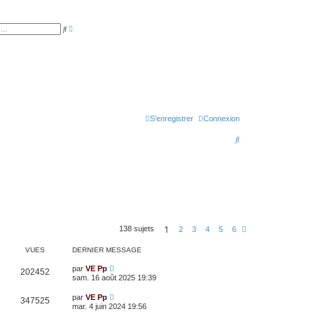
R
R
e
e
c
c
h
h
e
e
r
r
c
c
h
h
e
e
a
r
v
a
S’enregistrer
Connexion
n
c
é
R
e
e
c
h
e
r
1
138 sujets
S
2
3
4
5
6
u
c
i
VUES
DERNIER MESSAGE
v
h
a
par
VE Pp
n
202452
e
sam. 16 août 2025 19:39
t
e
r
par
VE Pp
347525
mar. 4 juin 2024 19:56