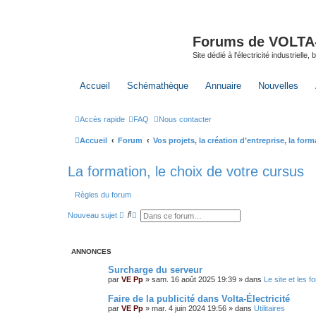
Forums de VOLTA-E
Site dédié à l'électricité industrielle,
Accueil
Schémathèque
Annuaire
Nouvelles
Accès rapide
FAQ
Nous contacter
Accueil
Forum
Vos projets, la création d’entreprise, la for
La formation, le choix de votre cursus
Règles du forum
R
R
Nouveau sujet
e
e
c
c
h
h
e
e
ANNONCES
r
r
c
c
Surcharge du serveur
h
h
par
VE Pp
»
sam. 16 août 2025 19:39
» dans
Le site et les 
e
e
r
a
Faire de la publicité dans Volta-Électricité
v
a
par
VE Pp
»
mar. 4 juin 2024 19:56
» dans
Utilitaires
n