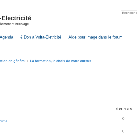
lectricité
 bâtiment et bricolage.
Agenda
€ Don à Volta-Életricité
Aide pour image dans le forum
mation en général
La formation, le choix de votre cursus
RÉPONSES
0
forums
0