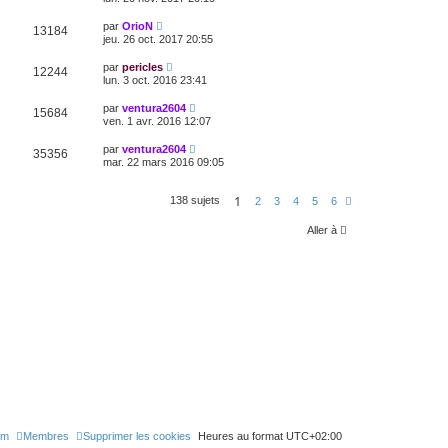
par
OrioN
13184
jeu. 26 oct. 2017 20:55
par
pericles
12244
lun. 3 oct. 2016 23:41
par
ventura2604
15684
ven. 1 avr. 2016 12:07
par
ventura2604
35356
mar. 22 mars 2016 09:05
1
138 sujets
S
2
3
4
5
6
u
i
Aller à
v
a
n
t
e
um
Membres
Supprimer les cookies
Heures au format
UTC+02:00