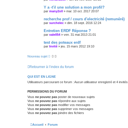
Y a -t'il une solution a mon profil?
par
many2o0
»
mar. 10 oct. 2017 20:07
recherche prof / cours d'electricité (remunéré)
par
surchelec
»
dim. 18 sept. 2016 12:24
Entretien ERDF Réponse ?
par
vale054
»
ven. 31 mai 2013 21:01
test des poteaux erdf
par
Invité
»
jeu. 15 mars 2012 19:10
Nouveau sujet
Retourner à l’index du forum
QUI EST EN LIGNE
Utilisateurs parcourant ce forum : Aucun utilisateur enregistré et 4 invités
PERMISSIONS DU FORUM
Vous
ne pouvez pas
poster de nouveaux sujets
Vous
ne pouvez pas
répondre aux sujets
Vous
ne pouvez pas
modifier vos messages
Vous
ne pouvez pas
supprimer vos messages
Vous
ne pouvez pas
joindre des fichiers
Accueil
Forum