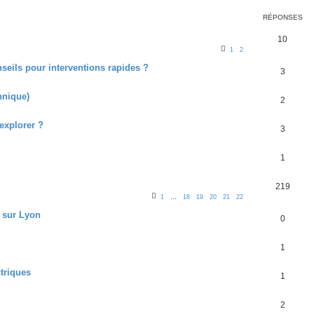
RÉPONSES
10
1
2
nseils pour interventions rapides ?
3
hnique)
2
explorer ?
3
1
219
1
…
18
19
20
21
22
e sur Lyon
0
1
ctriques
1
2