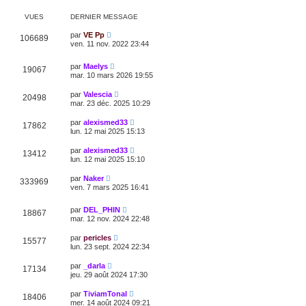
VUES
DERNIER MESSAGE
par
VE Pp
106689
ven. 11 nov. 2022 23:44
par
Maelys
19067
mar. 10 mars 2026 19:55
par
Valescia
20498
mar. 23 déc. 2025 10:29
par
alexismed33
17862
lun. 12 mai 2025 15:13
par
alexismed33
13412
lun. 12 mai 2025 15:10
par
Naker
333969
ven. 7 mars 2025 16:41
par
DEL_PHIN
18867
mar. 12 nov. 2024 22:48
par
pericles
15577
lun. 23 sept. 2024 22:34
par
_darla
17134
jeu. 29 août 2024 17:30
par
TiviamTonal
18406
mer. 14 août 2024 09:21