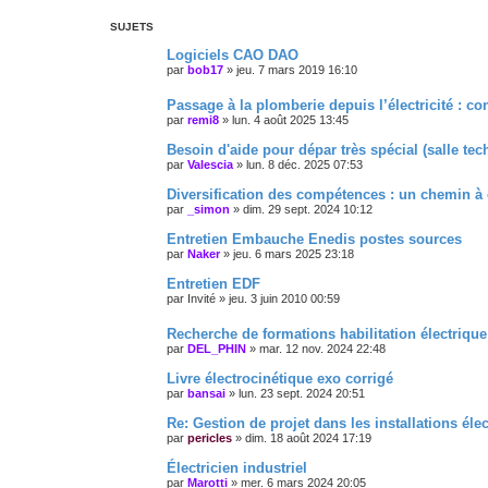
c
é
SUJETS
e
Logiciels CAO DAO
par
bob17
»
jeu. 7 mars 2019 16:10
Passage à la plomberie depuis l’électricité : co
par
remi8
»
lun. 4 août 2025 13:45
Besoin d'aide pour dépar très spécial (salle tec
par
Valescia
»
lun. 8 déc. 2025 07:53
Diversification des compétences : un chemin à 
par
_simon
»
dim. 29 sept. 2024 10:12
Entretien Embauche Enedis postes sources
par
Naker
»
jeu. 6 mars 2025 23:18
Entretien EDF
par
Invité
»
jeu. 3 juin 2010 00:59
Recherche de formations habilitation électriqu
par
DEL_PHIN
»
mar. 12 nov. 2024 22:48
Livre électrocinétique exo corrigé
par
bansai
»
lun. 23 sept. 2024 20:51
Re: Gestion de projet dans les installations éle
par
pericles
»
dim. 18 août 2024 17:19
Électricien industriel
par
Marotti
»
mer. 6 mars 2024 20:05