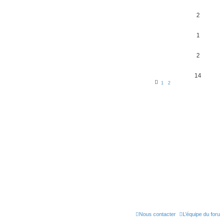
2
1
2
14
1
2
Nous contacter
L’équipe du for