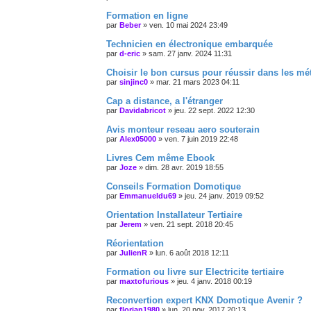
Formation en ligne
par
Beber
»
ven. 10 mai 2024 23:49
Technicien en électronique embarquée
par
d-eric
»
sam. 27 janv. 2024 11:31
Choisir le bon cursus pour réussir dans les méti
par
sinjinc0
»
mar. 21 mars 2023 04:11
Cap a distance, a l'étranger
par
Davidabricot
»
jeu. 22 sept. 2022 12:30
Avis monteur reseau aero souterain
par
Alex05000
»
ven. 7 juin 2019 22:48
Livres Cem même Ebook
par
Joze
»
dim. 28 avr. 2019 18:55
Conseils Formation Domotique
par
Emmanueldu69
»
jeu. 24 janv. 2019 09:52
Orientation Installateur Tertiaire
par
Jerem
»
ven. 21 sept. 2018 20:45
Réorientation
par
JulienR
»
lun. 6 août 2018 12:11
Formation ou livre sur Electricite tertiaire
par
maxtofurious
»
jeu. 4 janv. 2018 00:19
Reconvertion expert KNX Domotique Avenir ?
par
florian1980
»
lun. 20 nov. 2017 20:13