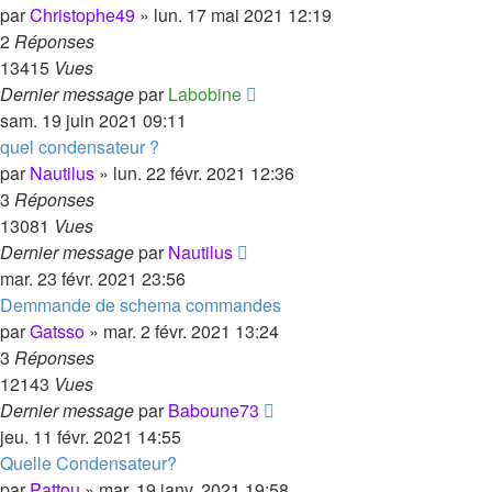
par
Christophe49
»
lun. 17 mai 2021 12:19
2
Réponses
13415
Vues
Dernier message
par
Labobine
sam. 19 juin 2021 09:11
quel condensateur ?
par
Nautilus
»
lun. 22 févr. 2021 12:36
3
Réponses
13081
Vues
Dernier message
par
Nautilus
mar. 23 févr. 2021 23:56
Demmande de schema commandes
par
Gatsso
»
mar. 2 févr. 2021 13:24
3
Réponses
12143
Vues
Dernier message
par
Baboune73
jeu. 11 févr. 2021 14:55
Quelle Condensateur?
par
Pattou
»
mar. 19 janv. 2021 19:58