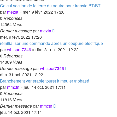
Calcul section de la terre du neutre pour transfo BT/BT
par
mezia
»
mer. 9 févr. 2022 17:26
0
Réponses
14364
Vues
Dernier message
par
mezia
mer. 9 févr. 2022 17:26
réinitialiser une commande après un coupure électrique
par
whisper7346
»
dim. 31 oct. 2021 12:22
0
Réponses
14309
Vues
Dernier message
par
whisper7346
dim. 31 oct. 2021 12:22
Branchement venerable touret à meuler triphasé
par
mmctn
»
jeu. 14 oct. 2021 17:11
0
Réponses
11816
Vues
Dernier message
par
mmctn
jeu. 14 oct. 2021 17:11