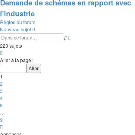
Demande de schémas en rapport avec
l'industrie
Règles du forum
Nouveau sujet
Recherche
Rechercher
avancée
223 sujets
Page
1
Aller à la page :
sur
9
1
2
3
4
5
…
9
Suivante
Annonces