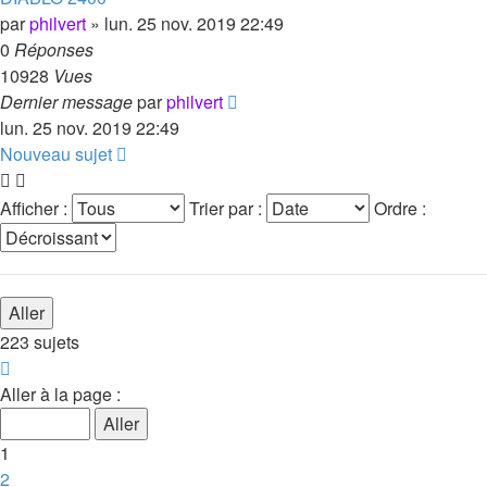
par
philvert
»
lun. 25 nov. 2019 22:49
0
Réponses
10928
Vues
Dernier message
par
philvert
lun. 25 nov. 2019 22:49
Nouveau sujet
Afficher :
Trier par :
Ordre :
223 sujets
Page
1
Aller à la page :
sur
9
1
2