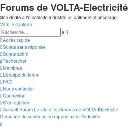
Forums de VOLTA-Electricité
Site dédié à l'électricité industrielle, bâtiment et bricolage.
Vers le contenu
Recherche
Rechercher
avancée
Accès rapide
Sujets sans réponse
Sujets actifs
Rechercher
Membres
L’équipe du forum
FAQ
Nous contacter
Connexion
S’enregistrer
Accueil
Forum
Le site et les forums de VOLTA-Électricité
Demande de schémas en rapport avec l'industrie
Rechercher