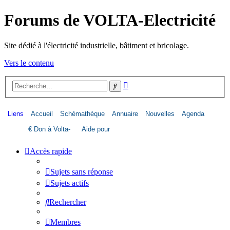
Forums de VOLTA-Electricité
Site dédié à l'électricité industrielle, bâtiment et bricolage.
Vers le contenu
Recherche
Rechercher
avancée
Liens
Accueil
Schémathèque
Annuaire
Nouvelles
Agenda
€ Don à Volta-
Aide pour
Életricité
image dans le
Accès rapide
forum
Sujets sans réponse
Sujets actifs
Rechercher
Membres