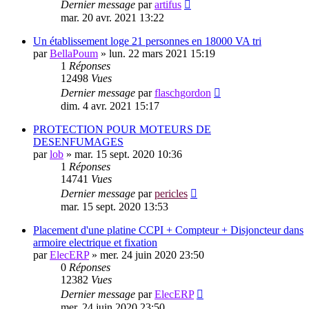
Dernier message
par
artifus
mar. 20 avr. 2021 13:22
Un établissement loge 21 personnes en 18000 VA tri
par
BellaPoum
»
lun. 22 mars 2021 15:19
1
Réponses
12498
Vues
Dernier message
par
flaschgordon
dim. 4 avr. 2021 15:17
PROTECTION POUR MOTEURS DE
DESENFUMAGES
par
lob
»
mar. 15 sept. 2020 10:36
1
Réponses
14741
Vues
Dernier message
par
pericles
mar. 15 sept. 2020 13:53
Placement d'une platine CCPI + Compteur + Disjoncteur dans
armoire electrique et fixation
par
ElecERP
»
mer. 24 juin 2020 23:50
0
Réponses
12382
Vues
Dernier message
par
ElecERP
mer. 24 juin 2020 23:50