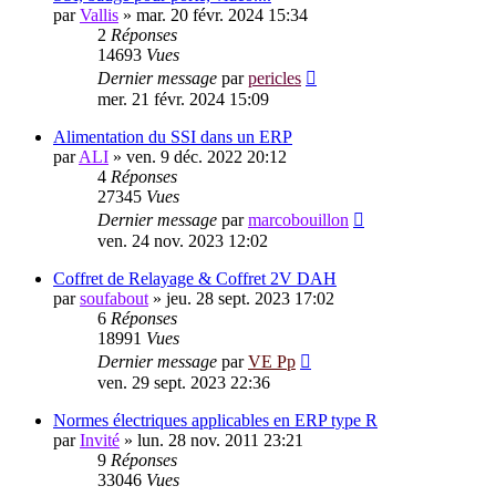
par
Vallis
»
mar. 20 févr. 2024 15:34
2
Réponses
14693
Vues
Dernier message
par
pericles
mer. 21 févr. 2024 15:09
Alimentation du SSI dans un ERP
par
ALI
»
ven. 9 déc. 2022 20:12
4
Réponses
27345
Vues
Dernier message
par
marcobouillon
ven. 24 nov. 2023 12:02
Coffret de Relayage & Coffret 2V DAH
par
soufabout
»
jeu. 28 sept. 2023 17:02
6
Réponses
18991
Vues
Dernier message
par
VE Pp
ven. 29 sept. 2023 22:36
Normes électriques applicables en ERP type R
par
Invité
»
lun. 28 nov. 2011 23:21
9
Réponses
33046
Vues