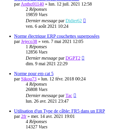
par
Antho91140
»
lun. 12 juil. 2021 12:58
2
Réponses
19859
Vues
Dernier message
par
Didier62
ven. 6 août 2021 10:24
Norme électrique ERP couchettes superposées
par
Jejeco38
»
ven. 7 mai 2021 12:05
1
Réponses
12856
Vues
Dernier message
par
DGPT2
dim. 9 mai 2021 22:29
Norme pour erp cat 5
par
Sikou73
»
lun. 12 févr. 2018 00:24
4
Réponses
26808
Vues
Dernier message
par
Tac
lun. 26 avr. 2021 23:47
Utilisation d'un Type de câble: FR5 dans un ERP
par
2fr
»
mer. 14 avr. 2021 19:01
4
Réponses
14327
Vues