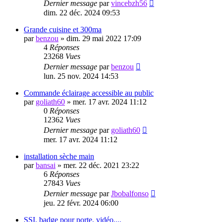
Dernier message
par
vincebzh56
dim. 22 déc. 2024 09:53
Grande cuisine et 300ma
par
benzou
»
dim. 29 mai 2022 17:09
4
Réponses
23268
Vues
Dernier message
par
benzou
lun. 25 nov. 2024 14:53
Commande éclairage accessible au public
par
goliath60
»
mer. 17 avr. 2024 11:12
0
Réponses
12362
Vues
Dernier message
par
goliath60
mer. 17 avr. 2024 11:12
installation sèche main
par
bansai
»
mer. 22 déc. 2021 23:22
6
Réponses
27843
Vues
Dernier message
par
Jbobalfonso
jeu. 22 févr. 2024 06:00
SSI, badge pour porte, vidéo....