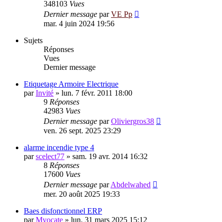
348103
Vues
Dernier message
par
VE Pp
mar. 4 juin 2024 19:56
Sujets
Réponses
Vues
Dernier message
Etiquetage Armoire Electrique
par
Invité
»
lun. 7 févr. 2011 18:00
9
Réponses
42983
Vues
Dernier message
par
Oliviergros38
ven. 26 sept. 2025 23:29
alarme incendie type 4
par
scelect77
»
sam. 19 avr. 2014 16:32
8
Réponses
17600
Vues
Dernier message
par
Abdelwahed
mer. 20 août 2025 19:33
Baes disfonctionnel ERP
par
Myocate
»
lun. 31 mars 2025 15:12