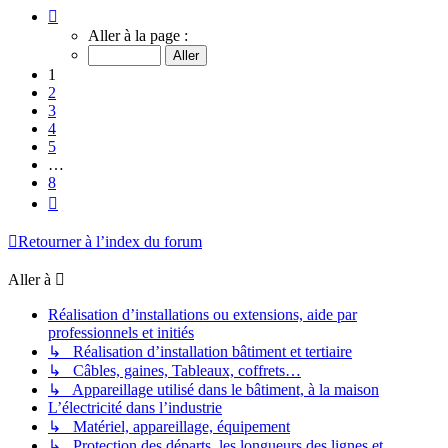
Page
1
Aller à la page :
sur
8
1
2
3
4
5
…
8
Suivante
Retourner à l’index du forum
Aller à
Réalisation d’installations ou extensions, aide par
professionnels et initiés
↳ Réalisation d’installation bâtiment et tertiaire
↳ Câbles, gaines, Tableaux, coffrets…
↳ Appareillage utilisé dans le bâtiment, à la maison
L’électricité dans l’industrie
↳ Matériel, appareillage, équipement
↳ Protection des départs, les longueurs des lignes et