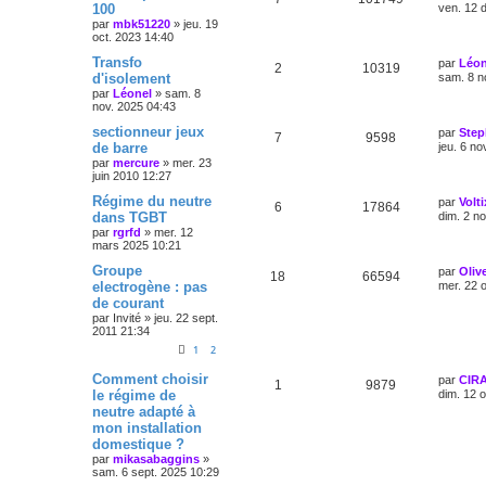
100
ven. 12 
par
mbk51220
»
jeu. 19
oct. 2023 14:40
Transfo
par
Léon
2
10319
d'isolement
sam. 8 n
par
Léonel
»
sam. 8
nov. 2025 04:43
sectionneur jeux
par
Step
7
9598
de barre
jeu. 6 no
par
mercure
»
mer. 23
juin 2010 12:27
Régime du neutre
par
Volti
6
17864
dans TGBT
dim. 2 n
par
rgrfd
»
mer. 12
mars 2025 10:21
Groupe
par
Olive
18
66594
electrogène : pas
mer. 22 
de courant
par
Invité
»
jeu. 22 sept.
2011 21:34
1
2
Comment choisir
par
CIR
1
9879
le régime de
dim. 12 
neutre adapté à
mon installation
domestique ?
par
mikasabaggins
»
sam. 6 sept. 2025 10:29