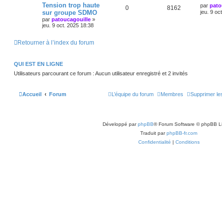
Tension trop haute
par
pato
0
8162
sur groupe SDMO
jeu. 9 oc
par
patoucagouille
»
jeu. 9 oct. 2025 18:38
Retourner à l’index du forum
QUI EST EN LIGNE
Utilisateurs parcourant ce forum : Aucun utilisateur enregistré et 2 invités
Accueil
Forum
L’équipe du forum
Membres
Supprimer le
Développé par
phpBB
® Forum Software © phpBB L
Traduit par
phpBB-fr.com
Confidentialité
|
Conditions