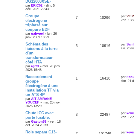
DG12000XSE-T
par
ERIC02
»
dim. 5
déc. 2021 22:43
Groupe
par
VE P
7
10296
electrogene
ven. 13 f
triphasé sur
coupure EDF
par
gabypel
»
lun. 26
janv. 2009 18:29
Schéma des
par
Sani
3
10916
liaisons à la terre
lun. 2 fé
d'un
transformateur
côté HTA
par
rgrfd
»
mer. 28 janv.
2026 15:48
Raccordement
par
Fabi
1
16410
groupe
dim. 21 
électrogène à une
installation TT via
un ATS 4P
par
AIT-AMRANE
YOUCEF
»
mar. 25 nov.
2025 13:29
Chute ICC avec
par
kevi
3
22487
porte fusible.
ven. 12 
par
Gaston59
»
ven. 18
oct. 2024 20:33
Role sepam C13-
par
kevi
7
101749