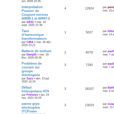
avr. 2026 15:45
Interprétation
par
peri
4
12824
Pouvoir de
mer. 15 
Coupure normes
60898-1 et 60947-2
par
GE22
»
mar. 16
sept. 2025 21:38
Taux
par
hitt
1
5037
d’harmonique
mar. 14 
transformateurs
par
CIRA
»
mar. 30 déc.
2025 23:21
Batterie de sodium
par
paul
2
6078
par
Dany93
»
mer. 18
mar. 7 a
févr. 2026 09:38
Problème de
par
paul
3
7292
courant sur
mar. 7 a
groupe
electrogene
par
Zaza
»
dim. 13 juil.
2025 16:34
Défaut
par
Balt
3
28207
homopolaire HTA
mer. 4 m
par
Fnesnes
»
jeu. 24
nov. 2022 20:29
panne grpe
par
oss
3
13024
electrogéne
sam. 21 
ITCPower