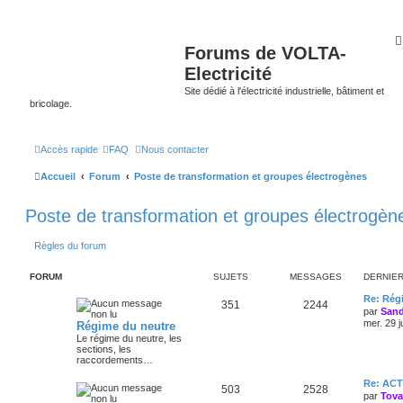
Forums de VOLTA-
Electricité
Site dédié à l'électricité industrielle, bâtiment et
bricolage.
Accès rapide
FAQ
Nous contacter
Accueil
Forum
Poste de transformation et groupes électrogènes
Poste de transformation et groupes électrogèn
Règles du forum
FORUM
SUJETS
MESSAGES
DERNIE
Re: Régi
351
2244
par
Sand
mer. 29 j
Régime du neutre
Le régime du neutre, les
sections, les
raccordements…
Re: AC
503
2528
par
Tov