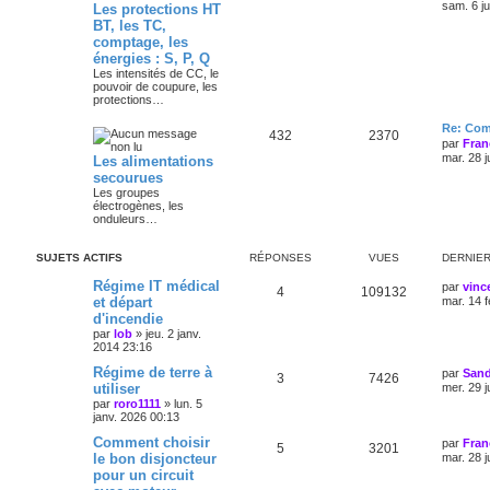
sam. 6 j
Les protections HT
BT, les TC,
comptage, les
énergies : S, P, Q
Les intensités de CC, le
pouvoir de coupure, les
protections…
Re: Com
432
2370
par
Fran
mar. 28 j
Les alimentations
secourues
Les groupes
électrogènes, les
onduleurs…
SUJETS ACTIFS
RÉPONSES
VUES
DERNIE
Régime IT médical
par
vinc
4
109132
et départ
mar. 14 f
d'incendie
par
lob
»
jeu. 2 janv.
2014 23:16
Régime de terre à
par
Sand
3
7426
utiliser
mer. 29 j
par
roro1111
»
lun. 5
janv. 2026 00:13
Comment choisir
par
Fran
5
3201
le bon disjoncteur
mar. 28 j
pour un circuit