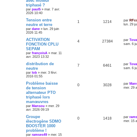
avec moteur
triphasé ?
par
paul5
»
mar. 7 avr.
2026 10:40
Tension entre
par
RFc
1
1214
neutre et terre
lun. 29 j
par
dane
»
lun. 29 juin
2026 11:45
ACTIVATION
par
Tov
4
27384
FONCTION CPLU
sam. 6 j
SEPAM
par
françoisA
»
mar. 11
avr. 2023 13:32
distribution de
par
Tov
7
6461
neutre
sam. 6 j
par
lob
»
mer. 3 févr.
2016 01:55
Problème baisse
par
Man
0
3028
de tension
mer. 29 
alternateur PTO
triphasé lors
manœuvres
par
Mansou
»
mer. 29
avr. 2026 09:19
Groupe
par
rams
0
1418
électrogène SDMO
mer. 15 
BOOSTER 1000
problème !
par
ramses49
»
mer. 15