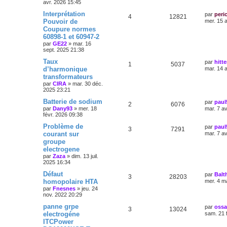
avr. 2026 15:45
Interprétation
par
peri
4
12821
Pouvoir de
mer. 15 
Coupure normes
60898-1 et 60947-2
par
GE22
»
mar. 16
sept. 2025 21:38
Taux
par
hitt
1
5037
d’harmonique
mar. 14 
transformateurs
par
CIRA
»
mar. 30 déc.
2025 23:21
Batterie de sodium
par
paul
2
6076
par
Dany93
»
mer. 18
mar. 7 a
févr. 2026 09:38
Problème de
par
paul
3
7291
courant sur
mar. 7 a
groupe
electrogene
par
Zaza
»
dim. 13 juil.
2025 16:34
Défaut
par
Balt
3
28203
homopolaire HTA
mer. 4 m
par
Fnesnes
»
jeu. 24
nov. 2022 20:29
panne grpe
par
oss
3
13024
electrogéne
sam. 21 
ITCPower