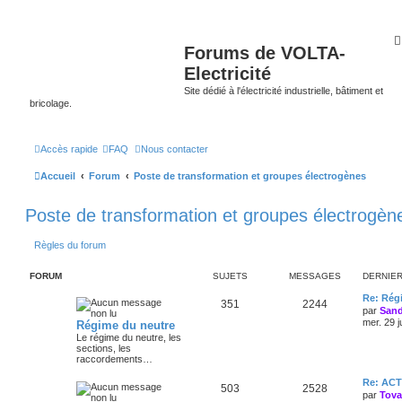
Forums de VOLTA-
Electricité
Site dédié à l'électricité industrielle, bâtiment et
bricolage.
Accès rapide
FAQ
Nous contacter
Accueil
Forum
Poste de transformation et groupes électrogènes
Poste de transformation et groupes électrogèn
Règles du forum
FORUM
SUJETS
MESSAGES
DERNIE
Re: Régi
351
2244
par
Sand
mer. 29 j
Régime du neutre
Le régime du neutre, les
sections, les
raccordements…
Re: AC
503
2528
par
Tov