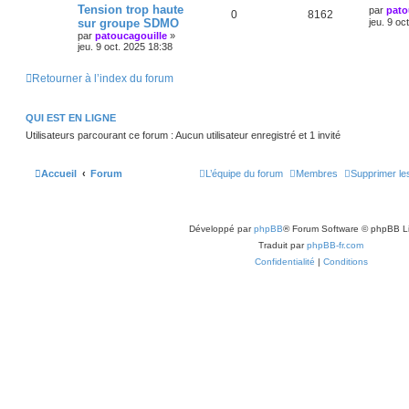
Tension trop haute
par
pato
0
8162
sur groupe SDMO
jeu. 9 oc
par
patoucagouille
»
jeu. 9 oct. 2025 18:38
Retourner à l’index du forum
QUI EST EN LIGNE
Utilisateurs parcourant ce forum : Aucun utilisateur enregistré et 1 invité
Accueil
Forum
L’équipe du forum
Membres
Supprimer le
Développé par
phpBB
® Forum Software © phpBB L
Traduit par
phpBB-fr.com
Confidentialité
|
Conditions