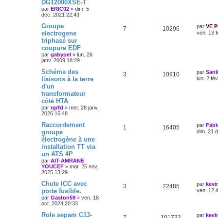
DG12000XSE-T
par
ERIC02
»
dim. 5
déc. 2021 22:43
Groupe
par
VE P
7
10296
electrogene
ven. 13 f
triphasé sur
coupure EDF
par
gabypel
»
lun. 26
janv. 2009 18:29
Schéma des
par
Sani
3
10910
liaisons à la terre
lun. 2 fé
d'un
transformateur
côté HTA
par
rgrfd
»
mer. 28 janv.
2026 15:48
Raccordement
par
Fabi
1
16405
groupe
dim. 21 
électrogène à une
installation TT via
un ATS 4P
par
AIT-AMRANE
YOUCEF
»
mar. 25 nov.
2025 13:29
Chute ICC avec
par
kevi
3
22485
porte fusible.
ven. 12 
par
Gaston59
»
ven. 18
oct. 2024 20:33
Role sepam C13-
par
kevi
7
101732