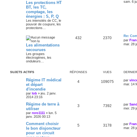
sam. 6 j
Les protections HT
BT, les TC,
comptage, les
énergies : S, P, Q
Les intensités de CC, le
pouvoir de coupure, les
protections…
Re: Com
432
2370
par
Fran
mar. 28 j
Les alimentations
secourues
Les groupes
électrogènes, les
onduleurs…
SUJETS ACTIFS
RÉPONSES
VUES
DERNIE
Régime IT médical
par
vinc
4
109075
et départ
mar. 14 f
d'incendie
par
lob
»
jeu. 2 janv.
2014 23:16
Régime de terre à
par
Sand
3
7392
utiliser
mer. 29 j
par
roro1111
»
lun. 5
janv. 2026 00:13
Comment choisir
par
Fran
5
3178
le bon disjoncteur
mar. 28 j
pour un circuit