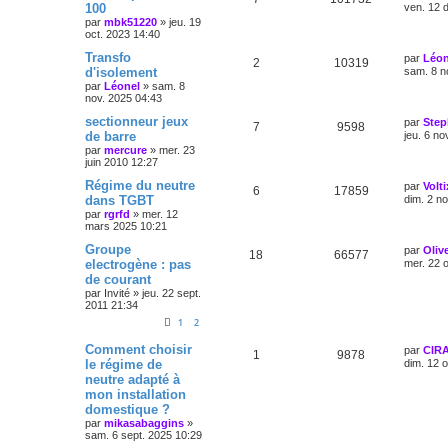
100
ven. 12 
par
mbk51220
»
jeu. 19
oct. 2023 14:40
Transfo
par
Léon
2
10319
d'isolement
sam. 8 n
par
Léonel
»
sam. 8
nov. 2025 04:43
sectionneur jeux
par
Step
7
9598
de barre
jeu. 6 no
par
mercure
»
mer. 23
juin 2010 12:27
Régime du neutre
par
Volti
6
17859
dans TGBT
dim. 2 n
par
rgrfd
»
mer. 12
mars 2025 10:21
Groupe
par
Olive
18
66577
electrogène : pas
mer. 22 
de courant
par
Invité
»
jeu. 22 sept.
2011 21:34
1
2
Comment choisir
par
CIR
1
9878
le régime de
dim. 12 
neutre adapté à
mon installation
domestique ?
par
mikasabaggins
»
sam. 6 sept. 2025 10:29