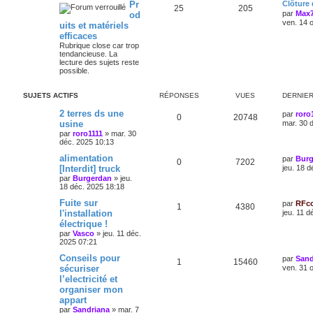
Pr
Clôture
25
205
par
Max
od
ven. 14 
uits et matériels
efficaces
Rubrique close car trop
tendancieuse. La
lecture des sujets reste
possible.
SUJETS ACTIFS
RÉPONSES
VUES
DERNIE
2 terres ds une
par
roro
0
20748
usine
mar. 30 
par
roro1111
»
mar. 30
déc. 2025 10:13
alimentation
par
Burg
0
7202
[Interdit] truck
jeu. 18 
par
Burgerdan
»
jeu.
18 déc. 2025 18:18
Fuite sur
par
RFc
1
4380
l'installation
jeu. 11 d
électrique !
par
Vasco
»
jeu. 11 déc.
2025 07:21
Conseils pour
par
Sand
1
15460
sécuriser
ven. 31 
l’electricité et
organiser mon
appart
par
Sandriana
»
mar. 7