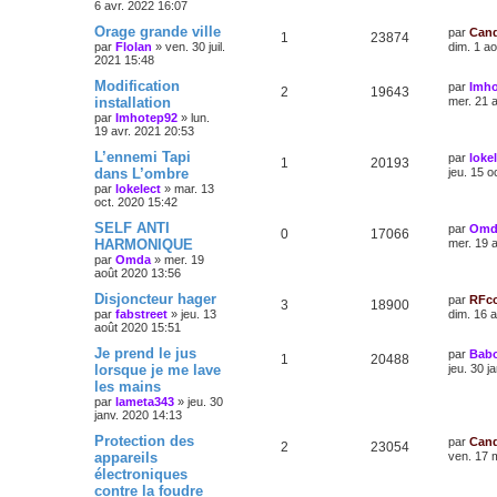
6 avr. 2022 16:07
Orage grande ville
par
Cand
1
23874
par
Flolan
»
ven. 30 juil.
dim. 1 a
2021 15:48
Modification
par
Imho
2
19643
installation
mer. 21 
par
Imhotep92
»
lun.
19 avr. 2021 20:53
L’ennemi Tapi
par
loke
1
20193
dans L’ombre
jeu. 15 o
par
lokelect
»
mar. 13
oct. 2020 15:42
SELF ANTI
par
Omd
0
17066
HARMONIQUE
mer. 19 
par
Omda
»
mer. 19
août 2020 13:56
Disjoncteur hager
par
RFc
3
18900
par
fabstreet
»
jeu. 13
dim. 16 
août 2020 15:51
Je prend le jus
par
Bab
1
20488
lorsque je me lave
jeu. 30 j
les mains
par
lameta343
»
jeu. 30
janv. 2020 14:13
Protection des
par
Cand
2
23054
appareils
ven. 17 
électroniques
contre la foudre