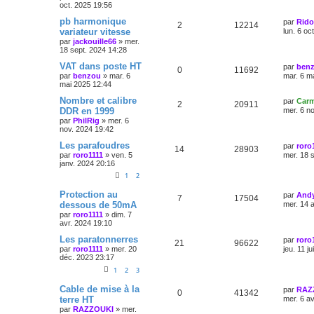
oct. 2025 19:56
pb harmonique
par
Rid
2
12214
variateur vitesse
lun. 6 oc
par
jackouille66
»
mer.
18 sept. 2024 14:28
VAT dans poste HT
par
ben
0
11692
par
benzou
»
mar. 6
mar. 6 m
mai 2025 12:44
Nombre et calibre
par
Carm
2
20911
DDR en 1999
mer. 6 n
par
PhilRig
»
mer. 6
nov. 2024 19:42
Les parafoudres
par
roro
14
28903
par
roro1111
»
ven. 5
mer. 18 
janv. 2024 20:16
1
2
Protection au
par
Andy
7
17504
dessous de 50mA
mer. 14 
par
roro1111
»
dim. 7
avr. 2024 19:10
Les paratonnerres
par
roro
21
96622
par
roro1111
»
mer. 20
jeu. 11 j
déc. 2023 23:17
1
2
3
Cable de mise à la
par
RAZ
0
41342
terre HT
mer. 6 a
par
RAZZOUKI
»
mer.