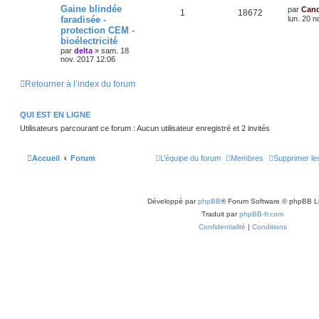
Gaine blindée
par
Cand
1
18672
faradisée -
lun. 20 n
protection CEM -
bioélectricité
par
delta
»
sam. 18
nov. 2017 12:06
Retourner à l’index du forum
QUI EST EN LIGNE
Utilisateurs parcourant ce forum : Aucun utilisateur enregistré et 2 invités
Accueil
Forum
L’équipe du forum
Membres
Supprimer le
Développé par
phpBB
® Forum Software © phpBB L
Traduit par
phpBB-fr.com
Confidentialité
|
Conditions