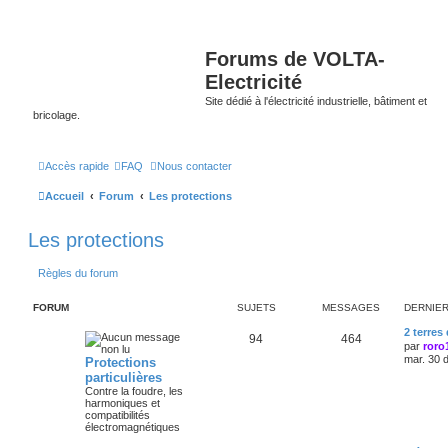
Forums de VOLTA-
Electricité
Site dédié à l'électricité industrielle, bâtiment et
bricolage.
Accès rapide
FAQ
Nous contacter
Accueil
Forum
Les protections
Les protections
Règles du forum
FORUM
SUJETS
MESSAGES
DERNIE
2 terres
94
464
par
roro
mar. 30 
Protections
particulières
Contre la foudre, les
harmoniques et
compatibilités
électromagnétiques