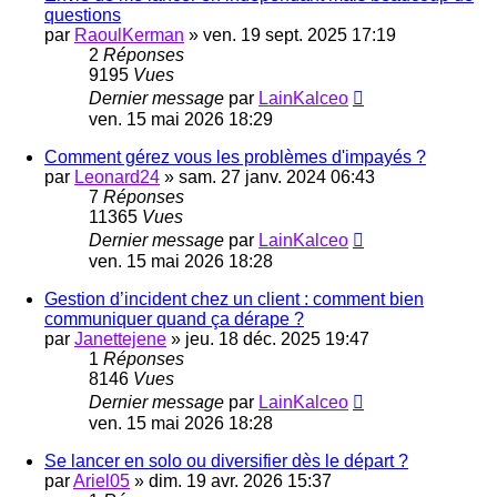
questions
par
RaoulKerman
»
ven. 19 sept. 2025 17:19
2
Réponses
9195
Vues
Dernier message
par
LainKalceo
ven. 15 mai 2026 18:29
Comment gérez vous les problèmes d'impayés ?
par
Leonard24
»
sam. 27 janv. 2024 06:43
7
Réponses
11365
Vues
Dernier message
par
LainKalceo
ven. 15 mai 2026 18:28
Gestion d’incident chez un client : comment bien
communiquer quand ça dérape ?
par
Janettejene
»
jeu. 18 déc. 2025 19:47
1
Réponses
8146
Vues
Dernier message
par
LainKalceo
ven. 15 mai 2026 18:28
Se lancer en solo ou diversifier dès le départ ?
par
Ariel05
»
dim. 19 avr. 2026 15:37