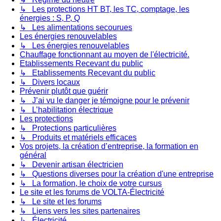
↳ Les protections HT BT, les TC, comptage, les
énergies : S, P, Q
↳ Les alimentations secourues
Les énergies renouvelables
↳ Les énergies renouvelables
Chauffage fonctionnant au moyen de l'électricité.
Etablissements Recevant du public
↳ Etablissements Recevant du public
↳ Divers locaux
Prévenir plutôt que guérir
↳ J’ai vu le danger je témoigne pour le prévenir
↳ L’habilitation électrique
Les protections
↳ Protections particulières
↳ Produits et matériels efficaces
Vos projets, la création d’entreprise, la formation en
général
↳ Devenir artisan électricien
↳ Questions diverses pour la création d'une entreprise
↳ La formation, le choix de votre cursus
Le site et les forums de VOLTA-Électricité
↳ Le site et les forums
↳ Liens vers les sites partenaires
↳ Électricité