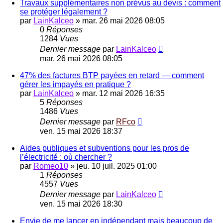
Travaux supplémentaires non prévus au devis : comment
se protéger légalement ?
par
LainKalceo
»
mar. 26 mai 2026 08:05
0
Réponses
1284
Vues
Dernier message
par
LainKalceo
mar. 26 mai 2026 08:05
47% des factures BTP payées en retard — comment
gérer les impayés en pratique ?
par
LainKalceo
»
mar. 12 mai 2026 16:35
5
Réponses
1486
Vues
Dernier message
par
RFco
ven. 15 mai 2026 18:37
Aides publiques et subventions pour les pros de
l’électricité : où chercher ?
par
Romeo10
»
jeu. 10 juil. 2025 01:00
1
Réponses
4557
Vues
Dernier message
par
LainKalceo
ven. 15 mai 2026 18:30
Envie de me lancer en indépendant mais beaucoup de