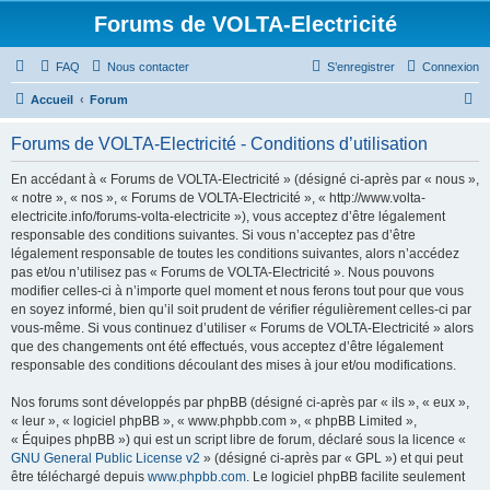
Forums de VOLTA-Electricité
FAQ
Nous contacter
S’enregistrer
Connexion
R
Accueil
Forum
e
Forums de VOLTA-Electricité - Conditions d’utilisation
c
h
En accédant à « Forums de VOLTA-Electricité » (désigné ci-après par « nous »,
« notre », « nos », « Forums de VOLTA-Electricité », « http://www.volta-
e
electricite.info/forums-volta-electricite »), vous acceptez d’être légalement
r
responsable des conditions suivantes. Si vous n’acceptez pas d’être
légalement responsable de toutes les conditions suivantes, alors n’accédez
c
pas et/ou n’utilisez pas « Forums de VOLTA-Electricité ». Nous pouvons
h
modifier celles-ci à n’importe quel moment et nous ferons tout pour que vous
en soyez informé, bien qu’il soit prudent de vérifier régulièrement celles-ci par
e
vous-même. Si vous continuez d’utiliser « Forums de VOLTA-Electricité » alors
r
que des changements ont été effectués, vous acceptez d’être légalement
responsable des conditions découlant des mises à jour et/ou modifications.
Nos forums sont développés par phpBB (désigné ci-après par « ils », « eux »,
« leur », « logiciel phpBB », « www.phpbb.com », « phpBB Limited »,
« Équipes phpBB ») qui est un script libre de forum, déclaré sous la licence «
GNU General Public License v2
» (désigné ci-après par « GPL ») et qui peut
être téléchargé depuis
www.phpbb.com
. Le logiciel phpBB facilite seulement