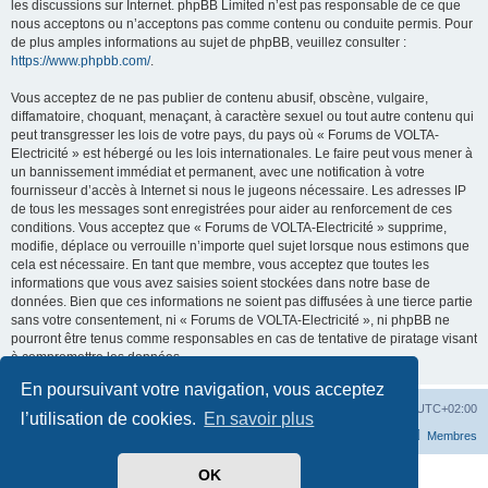
les discussions sur Internet. phpBB Limited n’est pas responsable de ce que
nous acceptons ou n’acceptons pas comme contenu ou conduite permis. Pour
de plus amples informations au sujet de phpBB, veuillez consulter :
https://www.phpbb.com/
.
Vous acceptez de ne pas publier de contenu abusif, obscène, vulgaire,
diffamatoire, choquant, menaçant, à caractère sexuel ou tout autre contenu qui
peut transgresser les lois de votre pays, du pays où « Forums de VOLTA-
Electricité » est hébergé ou les lois internationales. Le faire peut vous mener à
un bannissement immédiat et permanent, avec une notification à votre
fournisseur d’accès à Internet si nous le jugeons nécessaire. Les adresses IP
de tous les messages sont enregistrées pour aider au renforcement de ces
conditions. Vous acceptez que « Forums de VOLTA-Electricité » supprime,
modifie, déplace ou verrouille n’importe quel sujet lorsque nous estimons que
cela est nécessaire. En tant que membre, vous acceptez que toutes les
informations que vous avez saisies soient stockées dans notre base de
données. Bien que ces informations ne soient pas diffusées à une tierce partie
sans votre consentement, ni « Forums de VOLTA-Electricité », ni phpBB ne
pourront être tenus comme responsables en cas de tentative de piratage visant
à compromettre les données.
En poursuivant votre navigation, vous acceptez
Accueil
Forum
Supprimer les cookies
Heures au format
UTC+02:00
l’utilisation de cookies.
En savoir plus
Nous contacter
L’équipe du forum
Membres
OK
Développé par
phpBB
® Forum Software © phpBB Limited