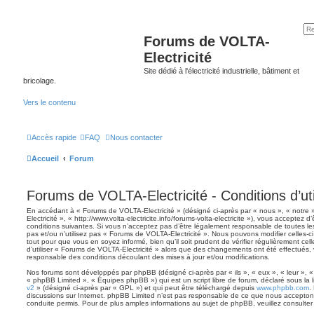
Forums de VOLTA-
Electricité
Site dédié à l'électricité industrielle, bâtiment et
bricolage.
Vers le contenu
Accès rapide
FAQ
Nous contacter
Accueil
Forum
Forums de VOLTA-Electricité - Conditions d’uti
En accédant à « Forums de VOLTA-Electricité » (désigné ci-après par « nous », « notre
Electricité », « http://www.volta-electricite.info/forums-volta-electricite »), vous acceptez
conditions suivantes. Si vous n’acceptez pas d’être légalement responsable de toutes le
pas et/ou n’utilisez pas « Forums de VOLTA-Electricité ». Nous pouvons modifier celles-c
tout pour que vous en soyez informé, bien qu’il soit prudent de vérifier régulièrement ce
d’utiliser « Forums de VOLTA-Electricité » alors que des changements ont été effectués,
responsable des conditions découlant des mises à jour et/ou modifications.
Nos forums sont développés par phpBB (désigné ci-après par « ils », « eux », « leur », 
« phpBB Limited », « Équipes phpBB ») qui est un script libre de forum, déclaré sous la 
v2
» (désigné ci-après par « GPL ») et qui peut être téléchargé depuis
www.phpbb.com
.
discussions sur Internet. phpBB Limited n’est pas responsable de ce que nous accept
conduite permis. Pour de plus amples informations au sujet de phpBB, veuillez consulter