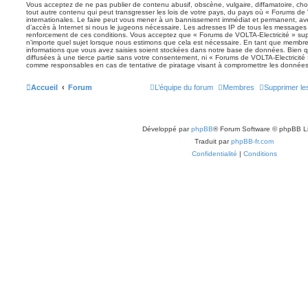
Vous acceptez de ne pas publier de contenu abusif, obscène, vulgaire, diffamatoire, ch
tout autre contenu qui peut transgresser les lois de votre pays, du pays où « Forums de 
internationales. Le faire peut vous mener à un bannissement immédiat et permanent, avec
d’accès à Internet si nous le jugeons nécessaire. Les adresses IP de tous les messages 
renforcement de ces conditions. Vous acceptez que « Forums de VOLTA-Electricité » supp
n’importe quel sujet lorsque nous estimons que cela est nécessaire. En tant que membre
informations que vous avez saisies soient stockées dans notre base de données. Bien q
diffusées à une tierce partie sans votre consentement, ni « Forums de VOLTA-Electricité
comme responsables en cas de tentative de piratage visant à compromettre les données
Accueil
Forum
L’équipe du forum
Membres
Supprimer le
Développé par
phpBB
® Forum Software © phpBB L
Traduit par
phpBB-fr.com
Confidentialité
|
Conditions