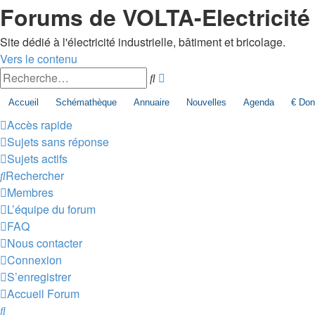
Forums de VOLTA-Electricité
Site dédié à l'électricité industrielle, bâtiment et bricolage.
Vers le contenu
Recherche
Rechercher
avancée
Accueil
Schémathèque
Annuaire
Nouvelles
Agenda
€ Don 
Accès rapide
Sujets sans réponse
Sujets actifs
Rechercher
Membres
L’équipe du forum
FAQ
Nous contacter
Connexion
S’enregistrer
Accueil
Forum
Rechercher