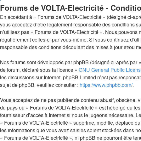
Forums de VOLTA-Electricité - Conditio
En accédant à « Forums de VOLTA-Electricité » (désigné ci-après p
vous acceptez d’être légalement responsable des conditions sui
n’utilisez pas « Forums de VOLTA-Electricité ». Nous pouvons mo
régulièrement celles-ci par vous-même. Si vous continuez d’uti
responsable des conditions découlant des mises à jour et/ou mo
Nos forums sont développés par phpBB (désigné ci-après par « i
de forum, déclaré sous la licence «
GNU General Public Licens
les discussions sur Internet. phpBB Limited n’est pas respon
sujet de phpBB, veuillez consulter :
https://www.phpbb.com/
.
Vous acceptez de ne pas publier de contenu abusif, obscène, vul
du pays où « Forums de VOLTA-Electricité » est hébergé ou les 
fournisseur d’accès à Internet si nous le jugeons nécessaire. 
« Forums de VOLTA-Electricité » supprime, modifie, déplace ou 
les informations que vous avez saisies soient stockées dans no
« Forums de VOLTA-Electricité », ni phpBB ne pourront être te