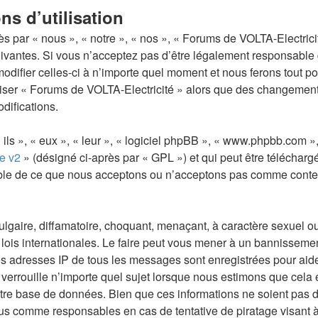
ns d’utilisation
ar « nous », « notre », « nos », « Forums de VOLTA-Electricité »,
vantes. Si vous n’acceptez pas d’être légalement responsable d
difier celles-ci à n’importe quel moment et nous ferons tout pou
liser « Forums de VOLTA-Electricité » alors que des changement
difications.
ls », « eux », « leur », « logiciel phpBB », « www.phpbb.com »,
e v2
» (désigné ci-après par « GPL ») et qui peut être téléchar
sable de ce que nous acceptons ou n’acceptons pas comme conte
gaire, diffamatoire, choquant, menaçant, à caractère sexuel ou t
lois internationales. Le faire peut vous mener à un bannissemen
Les adresses IP de tous les messages sont enregistrées pour ai
verrouille n’importe quel sujet lorsque nous estimons que cela
tre base de données. Bien que ces informations ne soient pas di
nus comme responsables en cas de tentative de piratage visant