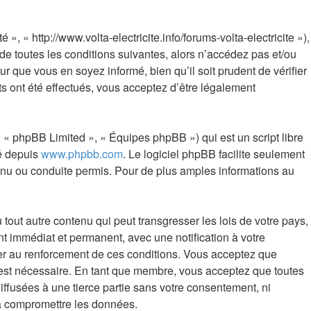
 « http://www.volta-electricite.info/forums-volta-electricite »),
e toutes les conditions suivantes, alors n’accédez pas et/ou
r que vous en soyez informé, bien qu’il soit prudent de vérifier
s ont été effectués, vous acceptez d’être légalement
 « phpBB Limited », « Équipes phpBB ») qui est un script libre
gé depuis
www.phpbb.com
. Le logiciel phpBB facilite seulement
nu ou conduite permis. Pour de plus amples informations au
out autre contenu qui peut transgresser les lois de votre pays,
t immédiat et permanent, avec une notification à votre
der au renforcement de ces conditions. Vous acceptez que
 est nécessaire. En tant que membre, vous acceptez que toutes
ffusées à une tierce partie sans votre consentement, ni
 à compromettre les données.