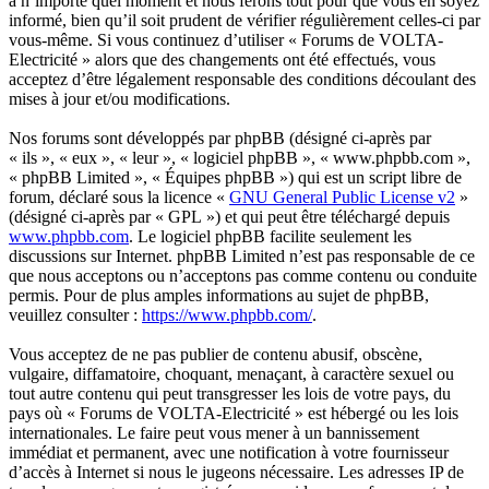
à n’importe quel moment et nous ferons tout pour que vous en soyez
informé, bien qu’il soit prudent de vérifier régulièrement celles-ci par
vous-même. Si vous continuez d’utiliser « Forums de VOLTA-
Electricité » alors que des changements ont été effectués, vous
acceptez d’être légalement responsable des conditions découlant des
mises à jour et/ou modifications.
Nos forums sont développés par phpBB (désigné ci-après par
« ils », « eux », « leur », « logiciel phpBB », « www.phpbb.com »,
« phpBB Limited », « Équipes phpBB ») qui est un script libre de
forum, déclaré sous la licence «
GNU General Public License v2
»
(désigné ci-après par « GPL ») et qui peut être téléchargé depuis
www.phpbb.com
. Le logiciel phpBB facilite seulement les
discussions sur Internet. phpBB Limited n’est pas responsable de ce
que nous acceptons ou n’acceptons pas comme contenu ou conduite
permis. Pour de plus amples informations au sujet de phpBB,
veuillez consulter :
https://www.phpbb.com/
.
Vous acceptez de ne pas publier de contenu abusif, obscène,
vulgaire, diffamatoire, choquant, menaçant, à caractère sexuel ou
tout autre contenu qui peut transgresser les lois de votre pays, du
pays où « Forums de VOLTA-Electricité » est hébergé ou les lois
internationales. Le faire peut vous mener à un bannissement
immédiat et permanent, avec une notification à votre fournisseur
d’accès à Internet si nous le jugeons nécessaire. Les adresses IP de