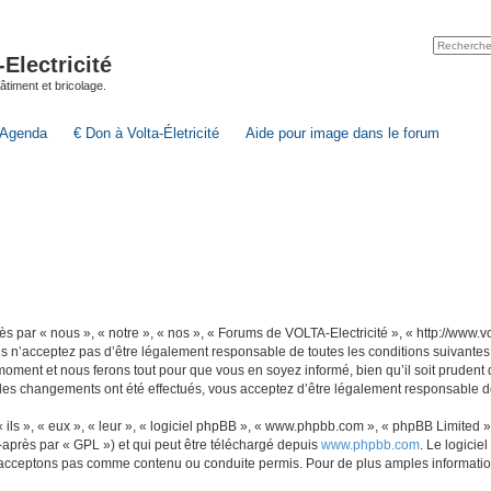
lectricité
 bâtiment et bricolage.
Agenda
€ Don à Volta-Életricité
Aide pour image dans le forum
par « nous », « notre », « nos », « Forums de VOLTA-Electricité », « http://www.volt
s n’acceptez pas d’être légalement responsable de toutes les conditions suivantes
 moment et nous ferons tout pour que vous en soyez informé, bien qu’il soit prudent
 des changements ont été effectués, vous acceptez d’être légalement responsable de
ls », « eux », « leur », « logiciel phpBB », « www.phpbb.com », « phpBB Limited »,
-après par « GPL ») et qui peut être téléchargé depuis
www.phpbb.com
. Le logicie
acceptons pas comme contenu ou conduite permis. Pour de plus amples informations