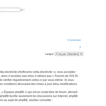
R
R
e
e
c
c
h
h
e
e
r
r
c
c
h
h
e
e
a
r
v
a
Connexion
n
c
é
R
e
e
Langue :
c
h
e
a-electricite.info/forums-volta-electricite »), vous acceptez
r
, alors n’accédez pas et/ou n’utilisez pas « Forums de VOLTA-
 de vérifier régulièrement celles-ci par vous-même. Si vous
c
s conditions découlant des mises à jour et/ou modifications.
h
 « Équipes phpBB ») qui est un script libre de forum, déclaré
e
l phpBB facilite seulement les discussions sur Internet. phpBB
r
 au sujet de phpBB, veuillez consulter :