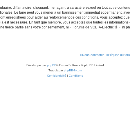
lgaire, diffamatoire, choquant, menaçant, à caractère sexuel ou tout autre contenu 
ationales. Le faire peut vous mener à un bannissement immédiat et permanent, avec u
ont enregistrées pour aider au renforcement de ces conditions. Vous acceptez que
ela est nécessaire. En tant que membre, vous acceptez que toutes les informations
une tierce partie sans votre consentement, ni « Forums de VOLTA-Electricité », ni
Nous contacter
L’équipe du for
Développé par
phpBB
® Forum Software © phpBB Limited
Traduit par
phpBB-fr.com
Confidentialité
|
Conditions