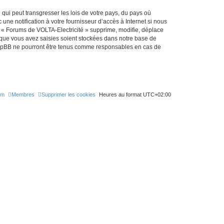
qui peut transgresser les lois de votre pays, du pays où
ne notification à votre fournisseur d’accès à Internet si nous
 « Forums de VOLTA-Electricité » supprime, modifie, déplace
 que vous avez saisies soient stockées dans notre base de
 phpBB ne pourront être tenus comme responsables en cas de
um
Membres
Supprimer les cookies
Heures au format
UTC+02:00