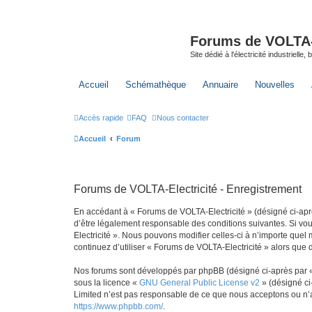
Forums de VOLTA-E
Site dédié à l'électricité industrielle,
Accueil
Schémathèque
Annuaire
Nouvelles
Accès rapide
FAQ
Nous contacter
Accueil
Forum
Forums de VOLTA-Electricité - Enregistrement
En accédant à « Forums de VOLTA-Electricité » (désigné ci-après 
d’être légalement responsable des conditions suivantes. Si vou
Electricité ». Nous pouvons modifier celles-ci à n’importe quel
continuez d’utiliser « Forums de VOLTA-Electricité » alors que
Nos forums sont développés par phpBB (désigné ci-après par « i
sous la licence «
GNU General Public License v2
» (désigné ci
Limited n’est pas responsable de ce que nous acceptons ou n’
https://www.phpbb.com/
.