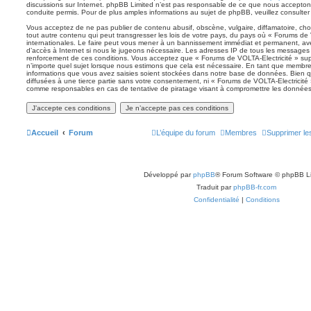
discussions sur Internet. phpBB Limited n’est pas responsable de ce que nous accept
conduite permis. Pour de plus amples informations au sujet de phpBB, veuillez consulter
Vous acceptez de ne pas publier de contenu abusif, obscène, vulgaire, diffamatoire, ch
tout autre contenu qui peut transgresser les lois de votre pays, du pays où « Forums de 
internationales. Le faire peut vous mener à un bannissement immédiat et permanent, avec
d’accès à Internet si nous le jugeons nécessaire. Les adresses IP de tous les messages 
renforcement de ces conditions. Vous acceptez que « Forums de VOLTA-Electricité » supp
n’importe quel sujet lorsque nous estimons que cela est nécessaire. En tant que membre
informations que vous avez saisies soient stockées dans notre base de données. Bien q
diffusées à une tierce partie sans votre consentement, ni « Forums de VOLTA-Electricité
comme responsables en cas de tentative de piratage visant à compromettre les données
Accueil
Forum
L’équipe du forum
Membres
Supprimer le
Développé par
phpBB
® Forum Software © phpBB L
Traduit par
phpBB-fr.com
Confidentialité
|
Conditions