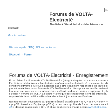
Forums de VOLTA-
Electricité
Site dédié à l'électricité industrielle, bâtiment et
bricolage.
Vers le contenu
Accès rapide
FAQ
Nous contacter
Accueil
Forum
Forums de VOLTA-Electricité - Enregistremen
En accédant à « Forums de VOLTA-Electricité » (désigné ci-après par « nous », « notre
Electricité », « http://www.volta-electricite.info/forums-volta-electricite »), vous acceptez
conditions suivantes. Si vous n’acceptez pas d’être légalement responsable de toutes le
pas et/ou n’utilisez pas « Forums de VOLTA-Electricité ». Nous pouvons modifier celles-c
tout pour que vous en soyez informé, bien qu’il soit prudent de vérifier régulièrement ce
d’utiliser « Forums de VOLTA-Electricité » alors que des changements ont été effectués,
responsable des conditions découlant des mises à jour et/ou modifications.
Nos forums sont développés par phpBB (désigné ci-après par « ils », « eux », « leur », 
« phpBB Limited », « Équipes phpBB ») qui est un script libre de forum, déclaré sous la 
v2
» (désigné ci-après par « GPL ») et qui peut être téléchargé depuis
www.phpbb.com
.