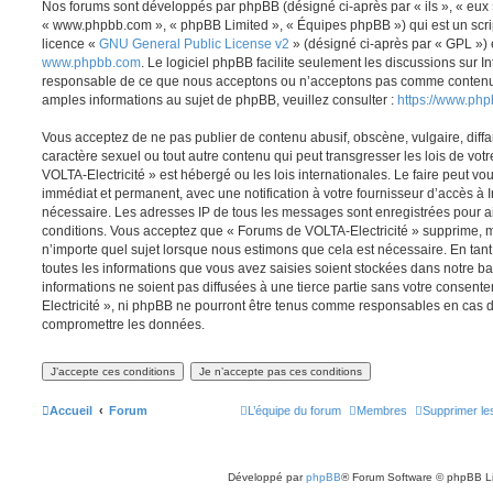
Nos forums sont développés par phpBB (désigné ci-après par « ils », « eux »,
« www.phpbb.com », « phpBB Limited », « Équipes phpBB ») qui est un script
licence «
GNU General Public License v2
» (désigné ci-après par « GPL ») 
www.phpbb.com
. Le logiciel phpBB facilite seulement les discussions sur I
responsable de ce que nous acceptons ou n’acceptons pas comme contenu 
amples informations au sujet de phpBB, veuillez consulter :
https://www.ph
Vous acceptez de ne pas publier de contenu abusif, obscène, vulgaire, diff
caractère sexuel ou tout autre contenu qui peut transgresser les lois de vo
VOLTA-Electricité » est hébergé ou les lois internationales. Le faire peut 
immédiat et permanent, avec une notification à votre fournisseur d’accès à I
nécessaire. Les adresses IP de tous les messages sont enregistrées pour a
conditions. Vous acceptez que « Forums de VOLTA-Electricité » supprime, mo
n’importe quel sujet lorsque nous estimons que cela est nécessaire. En ta
toutes les informations que vous avez saisies soient stockées dans notre 
informations ne soient pas diffusées à une tierce partie sans votre consen
Electricité », ni phpBB ne pourront être tenus comme responsables en cas de
compromettre les données.
Accueil
Forum
L’équipe du forum
Membres
Supprimer le
Développé par
phpBB
® Forum Software © phpBB L