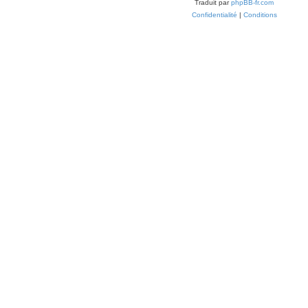
Traduit par
phpBB-fr.com
Confidentialité
|
Conditions