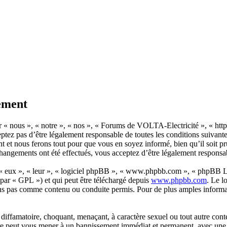
ement
 nous », « notre », « nos », « Forums de VOLTA-Electricité », « http:/
eptez pas d’être légalement responsable de toutes les conditions suivan
t et nous ferons tout pour que vous en soyez informé, bien qu’il soit pr
angements ont été effectués, vous acceptez d’être légalement responsab
 « eux », « leur », « logiciel phpBB », « www.phpbb.com », « phpBB Lim
 par « GPL ») et qui peut être téléchargé depuis
www.phpbb.com
. Le l
ns pas comme contenu ou conduite permis. Pour de plus amples informat
diffamatoire, choquant, menaçant, à caractère sexuel ou tout autre cont
re peut vous mener à un bannissement immédiat et permanent, avec une no