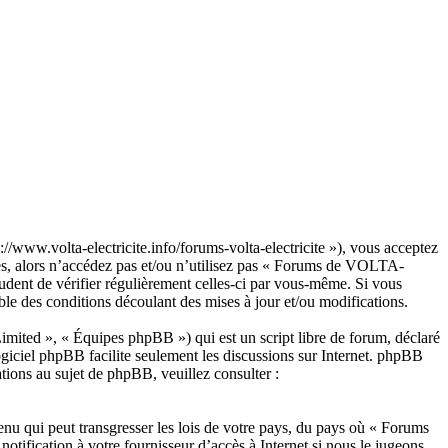
/www.volta-electricite.info/forums-volta-electricite »), vous acceptez
tes, alors n’accédez pas et/ou n’utilisez pas « Forums de VOLTA-
udent de vérifier régulièrement celles-ci par vous-même. Si vous
le des conditions découlant des mises à jour et/ou modifications.
ited », « Équipes phpBB ») qui est un script libre de forum, déclaré
ogiciel phpBB facilite seulement les discussions sur Internet. phpBB
ions au sujet de phpBB, veuillez consulter :
enu qui peut transgresser les lois de votre pays, du pays où « Forums
tification à votre fournisseur d’accès à Internet si nous le jugeons