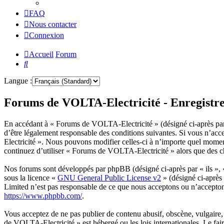
FAQ
Nous contacter
Connexion
Accueil
Forum
Rechercher
Langue :
Forums de VOLTA-Electricité - Enregistr
En accédant à « Forums de VOLTA-Electricité » (désigné ci-après par «
d’être légalement responsable des conditions suivantes. Si vous n’acc
Electricité ». Nous pouvons modifier celles-ci à n’importe quel momen
continuez d’utiliser « Forums de VOLTA-Electricité » alors que des ch
Nos forums sont développés par phpBB (désigné ci-après par « ils »,
sous la licence «
GNU General Public License v2
» (désigné ci-après
Limited n’est pas responsable de ce que nous acceptons ou n’accepto
https://www.phpbb.com/
.
Vous acceptez de ne pas publier de contenu abusif, obscène, vulgaire, 
de VOLTA-Electricité » est hébergé ou les lois internationales. Le fai