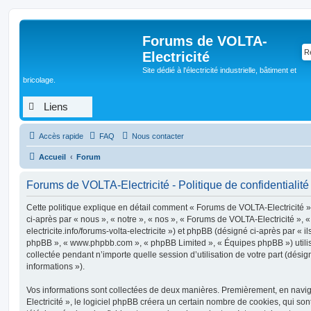
Forums de VOLTA-
Electricité
Site dédié à l'électricité industrielle, bâtiment et
bricolage.
Liens
Accès rapide
FAQ
Nous contacter
Accueil
Forum
Forums de VOLTA-Electricité - Politique de confidentialité
Cette politique explique en détail comment « Forums de VOLTA-Electricité » 
ci-après par « nous », « notre », « nos », « Forums de VOLTA-Electricité », «
electricite.info/forums-volta-electricite ») et phpBB (désigné ci-après par « ils 
phpBB », « www.phpbb.com », « phpBB Limited », « Équipes phpBB ») utilise
collectée pendant n’importe quelle session d’utilisation de votre part (désig
informations »).
Vos informations sont collectées de deux manières. Premièrement, en nav
Electricité », le logiciel phpBB créera un certain nombre de cookies, qui sont 