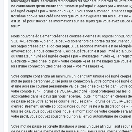
téléchargés dans les fichiers temporaires du navigateur Internet de votre o
ne contiennent qu’un identifiant utilisateur (désigné ci-après par « user-id »)
(désigné ci-après par « session-id »), qui vous sont automatiquement assig
troisième cookie sera créé une fois que vous naviguerez sur les sujets de «
est utilisé pour stocker les informations sur les sujets que vous avez lus, ce
forum.
Nous pouvons également créer des cookies externes au logiciel phpBB tou
VOLTA-Electricité », bien que ceux-ci soient hors de portée du document qu
les pages créées par le logiciel phpBB. La seconde manière est de récupér
envoyez et que nous collectons. Ceci peut être, et n’est pas limité à : la pu
qu’utilisateur invité (désignée ci-après par « messages invités »), l’enreg
Electricité » (désignée ici par « votre compte ») et les messages que vous 
lors d’une connexion (désignés ici par « vos messages »).
Votre compte contiendra au minimum un identifiant unique (désigné ci-après 
mot de passe personnel utilisé pour la connexion à votre compte (désigné c
et une adresse courriel personnelle valide (désignée ci-après par « votre co
votre compte sur « Forums de VOLTA-Electricité » sont protégées par les lo
applicables dans le pays qui nous héberge. Toute information en-dehors de v
de passe et de votre adresse courriel requise par « Forums de VOLTA-Electr
d’enregistrement, qu’elle soit obligatoire ou non, reste à la discrétion de «
tous les cas, vous pouvez choisir quelle information de votre compte sera a
votre profil, vous pouvez souscrire ou non à l’envoi automatique de courriel 
Votre mot de passe est crypté (hashage à sens unique) afin qu’il soit sécu
de ne pas utiliser le même mot de passe sur plusieurs sites Internet différe