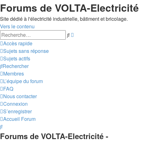
Forums de VOLTA-Electricité
Site dédié à l'électricité industrielle, bâtiment et bricolage.
Vers le contenu
Recherche
Rechercher
avancée
Accès rapide
Sujets sans réponse
Sujets actifs
Rechercher
Membres
L’équipe du forum
FAQ
Nous contacter
Connexion
S’enregistrer
Accueil
Forum
Rechercher
Forums de VOLTA-Electricité -