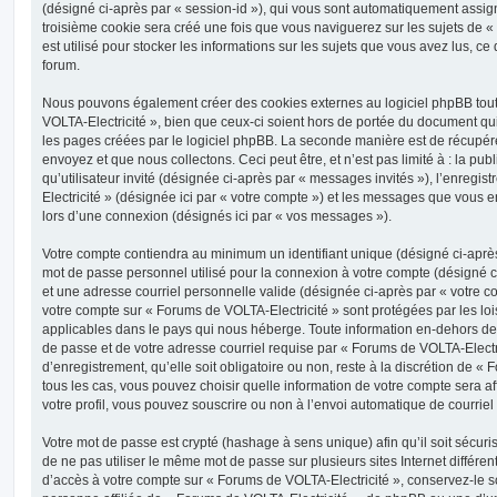
(désigné ci-après par « session-id »), qui vous sont automatiquement assig
troisième cookie sera créé une fois que vous naviguerez sur les sujets de «
est utilisé pour stocker les informations sur les sujets que vous avez lus, ce
forum.
Nous pouvons également créer des cookies externes au logiciel phpBB tou
VOLTA-Electricité », bien que ceux-ci soient hors de portée du document qu
les pages créées par le logiciel phpBB. La seconde manière est de récupér
envoyez et que nous collectons. Ceci peut être, et n’est pas limité à : la pu
qu’utilisateur invité (désignée ci-après par « messages invités »), l’enreg
Electricité » (désignée ici par « votre compte ») et les messages que vous 
lors d’une connexion (désignés ici par « vos messages »).
Votre compte contiendra au minimum un identifiant unique (désigné ci-après 
mot de passe personnel utilisé pour la connexion à votre compte (désigné c
et une adresse courriel personnelle valide (désignée ci-après par « votre co
votre compte sur « Forums de VOLTA-Electricité » sont protégées par les lo
applicables dans le pays qui nous héberge. Toute information en-dehors de v
de passe et de votre adresse courriel requise par « Forums de VOLTA-Electr
d’enregistrement, qu’elle soit obligatoire ou non, reste à la discrétion de «
tous les cas, vous pouvez choisir quelle information de votre compte sera a
votre profil, vous pouvez souscrire ou non à l’envoi automatique de courriel 
Votre mot de passe est crypté (hashage à sens unique) afin qu’il soit sécu
de ne pas utiliser le même mot de passe sur plusieurs sites Internet différe
d’accès à votre compte sur « Forums de VOLTA-Electricité », conservez-le