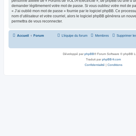
personne affiliée de « Forums de VOLTA-Electricité », de phpBB ou une d’un
demander légitimement votre mot de passe. Si vous oubliez votre mot de pas
« J’ai oublié mon mot de passe » fournie par le logiciel phpBB. Ce process
nom d’utilisateur et votre courriel, alors le logiciel phpBB générera un no
permettra de vous reconnecter.
Accueil
Forum
L’équipe du forum
Membres
Supprimer le
Développé par
phpBB
® Forum Software © phpBB L
Traduit par
phpBB-fr.com
Confidentialité
|
Conditions