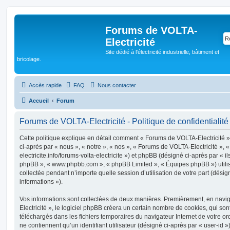
Forums de VOLTA-
Electricité
Site dédié à l'électricité industrielle, bâtiment et
bricolage.
Accès rapide
FAQ
Nous contacter
Accueil
Forum
Forums de VOLTA-Electricité - Politique de confidentialité
Cette politique explique en détail comment « Forums de VOLTA-Electricité » 
ci-après par « nous », « notre », « nos », « Forums de VOLTA-Electricité », «
electricite.info/forums-volta-electricite ») et phpBB (désigné ci-après par « ils 
phpBB », « www.phpbb.com », « phpBB Limited », « Équipes phpBB ») utilise
collectée pendant n’importe quelle session d’utilisation de votre part (désig
informations »).
Vos informations sont collectées de deux manières. Premièrement, en nav
Electricité », le logiciel phpBB créera un certain nombre de cookies, qui sont 
téléchargés dans les fichiers temporaires du navigateur Internet de votre o
ne contiennent qu’un identifiant utilisateur (désigné ci-après par « user-id »)