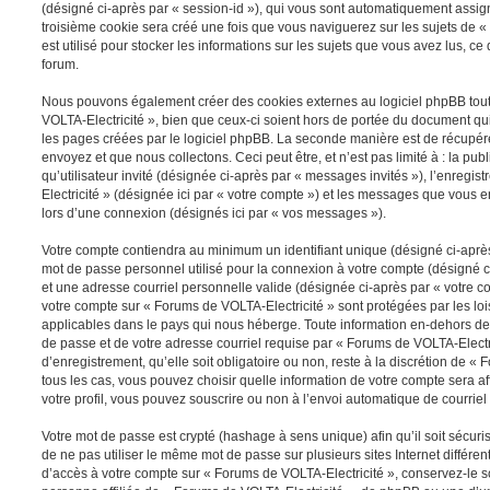
(désigné ci-après par « session-id »), qui vous sont automatiquement assig
troisième cookie sera créé une fois que vous naviguerez sur les sujets de «
est utilisé pour stocker les informations sur les sujets que vous avez lus, ce
forum.
Nous pouvons également créer des cookies externes au logiciel phpBB tou
VOLTA-Electricité », bien que ceux-ci soient hors de portée du document qu
les pages créées par le logiciel phpBB. La seconde manière est de récupér
envoyez et que nous collectons. Ceci peut être, et n’est pas limité à : la pu
qu’utilisateur invité (désignée ci-après par « messages invités »), l’enreg
Electricité » (désignée ici par « votre compte ») et les messages que vous 
lors d’une connexion (désignés ici par « vos messages »).
Votre compte contiendra au minimum un identifiant unique (désigné ci-après 
mot de passe personnel utilisé pour la connexion à votre compte (désigné c
et une adresse courriel personnelle valide (désignée ci-après par « votre co
votre compte sur « Forums de VOLTA-Electricité » sont protégées par les lo
applicables dans le pays qui nous héberge. Toute information en-dehors de v
de passe et de votre adresse courriel requise par « Forums de VOLTA-Electr
d’enregistrement, qu’elle soit obligatoire ou non, reste à la discrétion de «
tous les cas, vous pouvez choisir quelle information de votre compte sera a
votre profil, vous pouvez souscrire ou non à l’envoi automatique de courriel 
Votre mot de passe est crypté (hashage à sens unique) afin qu’il soit sécu
de ne pas utiliser le même mot de passe sur plusieurs sites Internet différe
d’accès à votre compte sur « Forums de VOLTA-Electricité », conservez-le