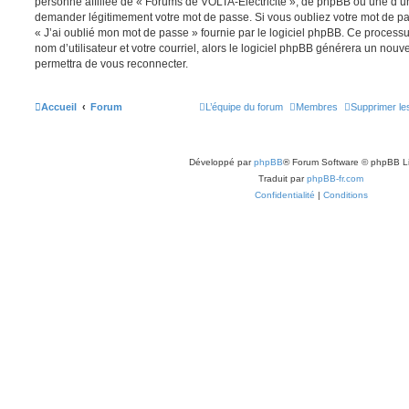
personne affiliée de « Forums de VOLTA-Electricité », de phpBB ou une d’un
demander légitimement votre mot de passe. Si vous oubliez votre mot de pas
« J’ai oublié mon mot de passe » fournie par le logiciel phpBB. Ce process
nom d’utilisateur et votre courriel, alors le logiciel phpBB générera un no
permettra de vous reconnecter.
Accueil
Forum
L’équipe du forum
Membres
Supprimer le
Développé par
phpBB
® Forum Software © phpBB L
Traduit par
phpBB-fr.com
Confidentialité
|
Conditions