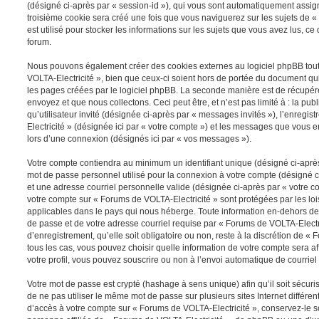
(désigné ci-après par « session-id »), qui vous sont automatiquement assig
troisième cookie sera créé une fois que vous naviguerez sur les sujets de «
est utilisé pour stocker les informations sur les sujets que vous avez lus, ce
forum.
Nous pouvons également créer des cookies externes au logiciel phpBB tou
VOLTA-Electricité », bien que ceux-ci soient hors de portée du document qu
les pages créées par le logiciel phpBB. La seconde manière est de récupér
envoyez et que nous collectons. Ceci peut être, et n’est pas limité à : la pu
qu’utilisateur invité (désignée ci-après par « messages invités »), l’enreg
Electricité » (désignée ici par « votre compte ») et les messages que vous 
lors d’une connexion (désignés ici par « vos messages »).
Votre compte contiendra au minimum un identifiant unique (désigné ci-après 
mot de passe personnel utilisé pour la connexion à votre compte (désigné c
et une adresse courriel personnelle valide (désignée ci-après par « votre co
votre compte sur « Forums de VOLTA-Electricité » sont protégées par les lo
applicables dans le pays qui nous héberge. Toute information en-dehors de v
de passe et de votre adresse courriel requise par « Forums de VOLTA-Electr
d’enregistrement, qu’elle soit obligatoire ou non, reste à la discrétion de «
tous les cas, vous pouvez choisir quelle information de votre compte sera a
votre profil, vous pouvez souscrire ou non à l’envoi automatique de courriel 
Votre mot de passe est crypté (hashage à sens unique) afin qu’il soit sécu
de ne pas utiliser le même mot de passe sur plusieurs sites Internet différe
d’accès à votre compte sur « Forums de VOLTA-Electricité », conservez-le