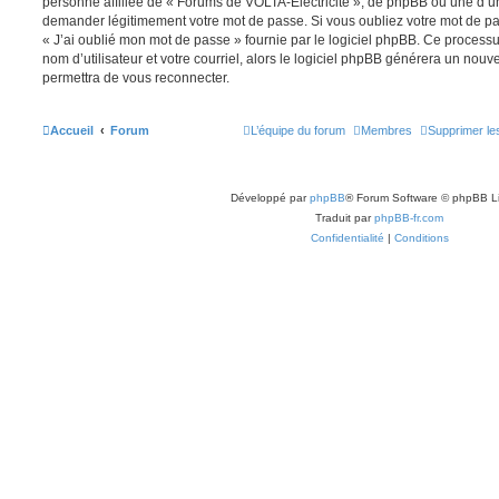
personne affiliée de « Forums de VOLTA-Electricité », de phpBB ou une d’un
demander légitimement votre mot de passe. Si vous oubliez votre mot de pas
« J’ai oublié mon mot de passe » fournie par le logiciel phpBB. Ce process
nom d’utilisateur et votre courriel, alors le logiciel phpBB générera un no
permettra de vous reconnecter.
Accueil
Forum
L’équipe du forum
Membres
Supprimer le
Développé par
phpBB
® Forum Software © phpBB L
Traduit par
phpBB-fr.com
Confidentialité
|
Conditions