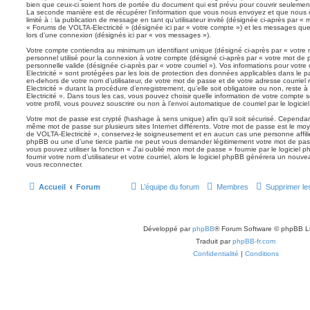
bien que ceux-ci soient hors de portée du document qui est prévu pour couvrir seulement
La seconde manière est de récupérer l’information que vous nous envoyez et que nous co
limité à : la publication de message en tant qu’utilisateur invité (désignée ci-après par « 
« Forums de VOLTA-Electricité » (désignée ici par « votre compte ») et les messages qu
lors d’une connexion (désignés ici par « vos messages »).
Votre compte contiendra au minimum un identifiant unique (désigné ci-après par « votre 
personnel utilisé pour la connexion à votre compte (désigné ci-après par « votre mot de 
personnelle valide (désignée ci-après par « votre courriel »). Vos informations pour vot
Electricité » sont protégées par les lois de protection des données applicables dans le 
en-dehors de votre nom d’utilisateur, de votre mot de passe et de votre adresse courrie
Electricité » durant la procédure d’enregistrement, qu’elle soit obligatoire ou non, reste
Electricité ». Dans tous les cas, vous pouvez choisir quelle information de votre compte
votre profil, vous pouvez souscrire ou non à l’envoi automatique de courriel par le logici
Votre mot de passe est crypté (hashage à sens unique) afin qu’il soit sécurisé. Cependan
même mot de passe sur plusieurs sites Internet différents. Votre mot de passe est le m
de VOLTA-Electricité », conservez-le soigneusement et en aucun cas une personne affili
phpBB ou une d’une tierce partie ne peut vous demander légitimement votre mot de pass
vous pouvez utiliser la fonction « J’ai oublié mon mot de passe » fournie par le logici
fournir votre nom d’utilisateur et votre courriel, alors le logiciel phpBB générera un no
vous reconnecter.
Accueil
Forum
L’équipe du forum
Membres
Supprimer le
Développé par
phpBB
® Forum Software © phpBB L
Traduit par
phpBB-fr.com
Confidentialité
|
Conditions