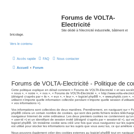
Forums de VOLTA-
Electricité
Site dédié à l'électricité industrielle, bâtiment et
bricolage.
Vers le contenu
Accès rapide
FAQ
Nous contacter
Accueil
Forum
Forums de VOLTA-Electricité - Politique de con
Cette politique explique en détail comment « Forums de VOLTA-Electricité » et ses société
« nous », « notre », « nos », « Forums de VOLTA-Electricité », « http://www.volta-electrici
(désigné ci-après par « ils », « eux », « leur », « logiciel phpBB », « www.phpbb.com »
utilisent n’importe quelle information collectée pendant n’importe quelle session d’utilisat
« vos informations »).
Vos informations sont collectées de deux manières. Premièrement, en naviguant sur « For
phpBB créera un certain nombre de cookies, qui sont des petits fichiers textes télécharg
navigateur Internet de votre ordinateur. Les deux premiers cookies ne contiennent qu’un id
« user-id ») et un identifiant de session invité (désigné ci-après par « session-id »), qu
logiciel phpBB. Un troisième cookie sera créé une fois que vous naviguerez sur les sujet
est utilisé pour stocker les informations sur les sujets que vous avez lus, ce qui améliore 
Nous pouvons également créer des cookies externes au logiciel phpBB tout en naviguant