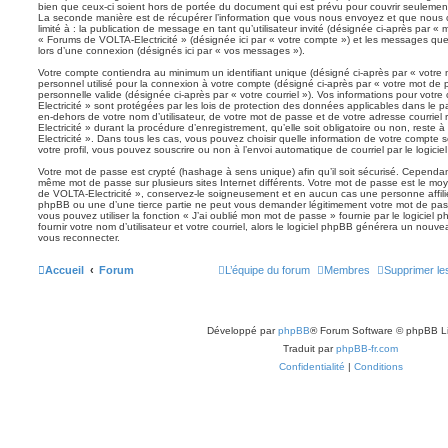
bien que ceux-ci soient hors de portée du document qui est prévu pour couvrir seulement
La seconde manière est de récupérer l’information que vous nous envoyez et que nous co
limité à : la publication de message en tant qu’utilisateur invité (désignée ci-après par « 
« Forums de VOLTA-Electricité » (désignée ici par « votre compte ») et les messages qu
lors d’une connexion (désignés ici par « vos messages »).
Votre compte contiendra au minimum un identifiant unique (désigné ci-après par « votre 
personnel utilisé pour la connexion à votre compte (désigné ci-après par « votre mot de 
personnelle valide (désignée ci-après par « votre courriel »). Vos informations pour vot
Electricité » sont protégées par les lois de protection des données applicables dans le 
en-dehors de votre nom d’utilisateur, de votre mot de passe et de votre adresse courrie
Electricité » durant la procédure d’enregistrement, qu’elle soit obligatoire ou non, reste
Electricité ». Dans tous les cas, vous pouvez choisir quelle information de votre compte
votre profil, vous pouvez souscrire ou non à l’envoi automatique de courriel par le logici
Votre mot de passe est crypté (hashage à sens unique) afin qu’il soit sécurisé. Cependan
même mot de passe sur plusieurs sites Internet différents. Votre mot de passe est le m
de VOLTA-Electricité », conservez-le soigneusement et en aucun cas une personne affili
phpBB ou une d’une tierce partie ne peut vous demander légitimement votre mot de pass
vous pouvez utiliser la fonction « J’ai oublié mon mot de passe » fournie par le logici
fournir votre nom d’utilisateur et votre courriel, alors le logiciel phpBB générera un no
vous reconnecter.
Accueil
Forum
L’équipe du forum
Membres
Supprimer le
Développé par
phpBB
® Forum Software © phpBB L
Traduit par
phpBB-fr.com
Confidentialité
|
Conditions