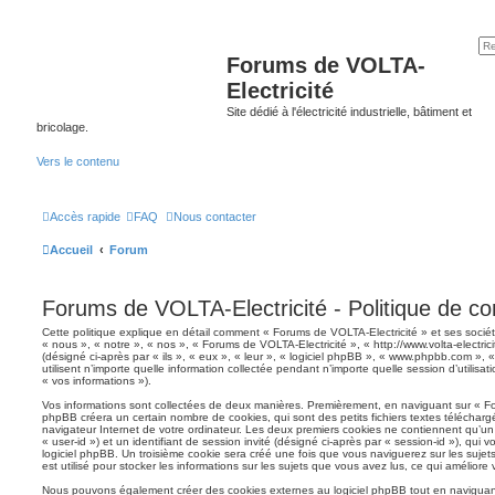
Forums de VOLTA-
Electricité
Site dédié à l'électricité industrielle, bâtiment et
bricolage.
Vers le contenu
Accès rapide
FAQ
Nous contacter
Accueil
Forum
Forums de VOLTA-Electricité - Politique de con
Cette politique explique en détail comment « Forums de VOLTA-Electricité » et ses société
« nous », « notre », « nos », « Forums de VOLTA-Electricité », « http://www.volta-electrici
(désigné ci-après par « ils », « eux », « leur », « logiciel phpBB », « www.phpbb.com »
utilisent n’importe quelle information collectée pendant n’importe quelle session d’utilisat
« vos informations »).
Vos informations sont collectées de deux manières. Premièrement, en naviguant sur « For
phpBB créera un certain nombre de cookies, qui sont des petits fichiers textes télécharg
navigateur Internet de votre ordinateur. Les deux premiers cookies ne contiennent qu’un id
« user-id ») et un identifiant de session invité (désigné ci-après par « session-id »), qu
logiciel phpBB. Un troisième cookie sera créé une fois que vous naviguerez sur les sujet
est utilisé pour stocker les informations sur les sujets que vous avez lus, ce qui améliore 
Nous pouvons également créer des cookies externes au logiciel phpBB tout en naviguant