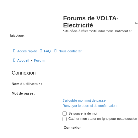
Forums de VOLTA-
Electricité
Site dédié à l'électricité industrielle, bâtiment et
bricolage.
Accès rapide
FAQ
Nous contacter
Accueil
Forum
Connexion
Nom d’utilisateur :
Mot de passe :
J’ai oublié mon mot de passe
Renvoyer le courriel de confirmation
Se souvenir de moi
Cacher mon statut en ligne pour cette session