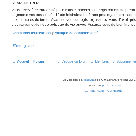
S’ENREGISTRER
Vous devez être enregistré pour vous connecter. L’enregistrement ne pren
augmente vos possibilités. L’administrateur du forum peut également accor
aux membres du forum. Avant de vous enregistrer, assurez-vous d’avoir pri
d’utilisation et de notre politique de vie privée. Assurez-vous de bien lire to
Conditions d’utilisation
|
Politique de confidentialité
S’enregistrer
Accueil
Forum
L’équipe du forum
Membres
Supprimer le
Développé par
phpBB
® Forum Software © phpBB L
Traduit par
phpBB-fr.com
Confidentialité
|
Conditions