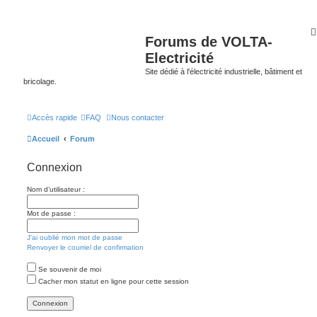
Forums de VOLTA-
Electricité
Site dédié à l'électricité industrielle, bâtiment et
bricolage.
Accès rapide
FAQ
Nous contacter
Accueil
Forum
Connexion
Nom d’utilisateur :
Mot de passe :
J’ai oublié mon mot de passe
Renvoyer le courriel de confirmation
Se souvenir de moi
Cacher mon statut en ligne pour cette session