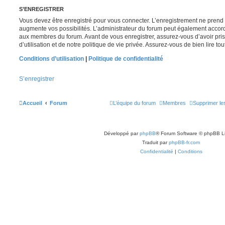
S’ENREGISTRER
Vous devez être enregistré pour vous connecter. L’enregistrement ne pren
augmente vos possibilités. L’administrateur du forum peut également accor
aux membres du forum. Avant de vous enregistrer, assurez-vous d’avoir pri
d’utilisation et de notre politique de vie privée. Assurez-vous de bien lire to
Conditions d’utilisation
|
Politique de confidentialité
S’enregistrer
Accueil
Forum
L’équipe du forum
Membres
Supprimer le
Développé par
phpBB
® Forum Software © phpBB L
Traduit par
phpBB-fr.com
Confidentialité
|
Conditions