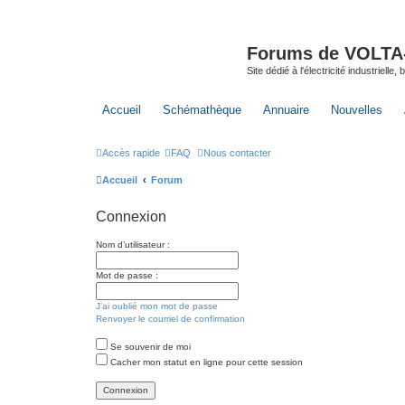
Forums de VOLTA-E
Site dédié à l'électricité industrielle,
Accueil
Schémathèque
Annuaire
Nouvelles
Accès rapide
FAQ
Nous contacter
Accueil
Forum
Connexion
Nom d’utilisateur :
Mot de passe :
J’ai oublié mon mot de passe
Renvoyer le courriel de confirmation
Se souvenir de moi
Cacher mon statut en ligne pour cette session