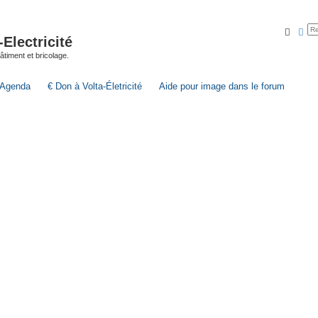
Reche
Rec
lectricité
 bâtiment et bricolage.
Agenda
€ Don à Volta-Életricité
Aide pour image dans le forum