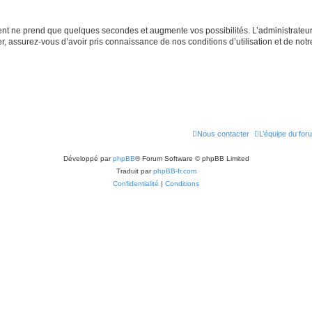
ment ne prend que quelques secondes et augmente vos possibilités. L’administrate
 assurez-vous d’avoir pris connaissance de nos conditions d’utilisation et de notre 
Nous contacter
L’équipe du for
Développé par
phpBB
® Forum Software © phpBB Limited
Traduit par
phpBB-fr.com
Confidentialité
|
Conditions