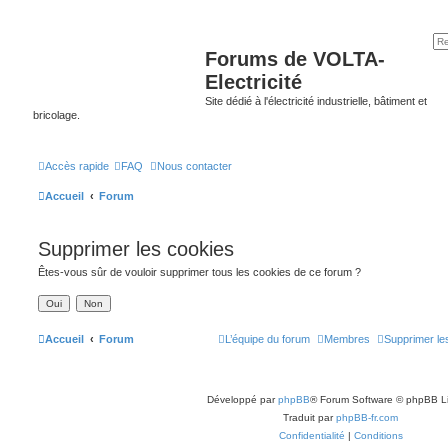
Forums de VOLTA-
Electricité
Site dédié à l'électricité industrielle, bâtiment et
bricolage.
Accès rapide
FAQ
Nous contacter
Accueil
Forum
Supprimer les cookies
Êtes-vous sûr de vouloir supprimer tous les cookies de ce forum ?
Accueil
Forum
L’équipe du forum
Membres
Supprimer le
Développé par
phpBB
® Forum Software © phpBB L
Traduit par
phpBB-fr.com
Confidentialité
|
Conditions