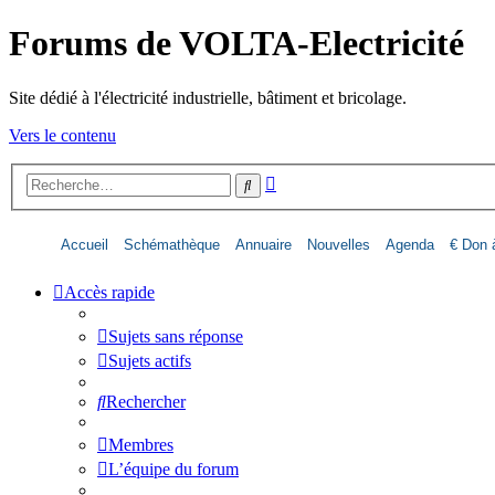
Forums de VOLTA-Electricité
Site dédié à l'électricité industrielle, bâtiment et bricolage.
Vers le contenu
Recherche
Rechercher
avancée
Accueil
Schémathèque
Annuaire
Nouvelles
Agenda
€ Don à
Accès rapide
Sujets sans réponse
Sujets actifs
Rechercher
Membres
L’équipe du forum