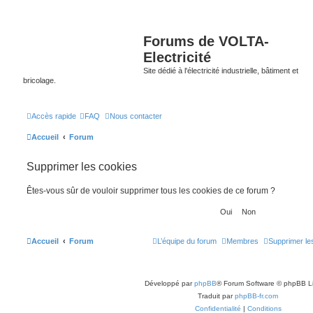
Forums de VOLTA-
Electricité
Site dédié à l'électricité industrielle, bâtiment et
bricolage.
Accès rapide
FAQ
Nous contacter
Accueil
Forum
Supprimer les cookies
Êtes-vous sûr de vouloir supprimer tous les cookies de ce forum ?
Accueil
Forum
L’équipe du forum
Membres
Supprimer le
Développé par
phpBB
® Forum Software © phpBB L
Traduit par
phpBB-fr.com
Confidentialité
|
Conditions