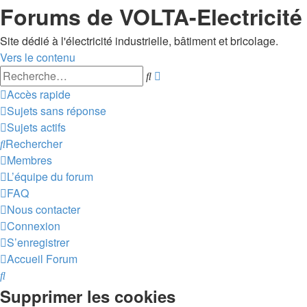
Forums de VOLTA-Electricité
Site dédié à l'électricité industrielle, bâtiment et bricolage.
Vers le contenu
Recherche
Rechercher
avancée
Accès rapide
Sujets sans réponse
Sujets actifs
Rechercher
Membres
L’équipe du forum
FAQ
Nous contacter
Connexion
S’enregistrer
Accueil
Forum
Rechercher
Supprimer les cookies