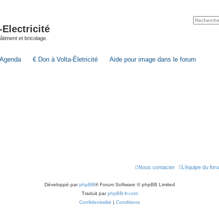
lectricité
 bâtiment et bricolage.
Agenda
€ Don à Volta-Életricité
Aide pour image dans le forum
Nous contacter
L’équipe du for
Développé par
phpBB
® Forum Software © phpBB Limited
Traduit par
phpBB-fr.com
Confidentialité
|
Conditions