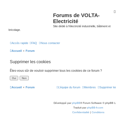
Forums de VOLTA-
Electricité
Site dédié à l'électricité industrielle, bâtiment et
bricolage.
Accès rapide
FAQ
Nous contacter
Accueil
Forum
Supprimer les cookies
Êtes-vous sûr de vouloir supprimer tous les cookies de ce forum ?
Accueil
Forum
L’équipe du forum
Membres
Supprimer le
Développé par
phpBB
® Forum Software © phpBB L
Traduit par
phpBB-fr.com
Confidentialité
|
Conditions