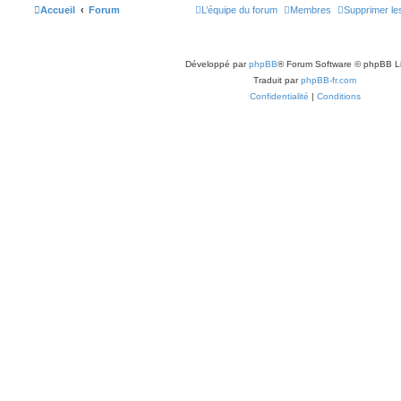
Accueil
Forum
L’équipe du forum
Membres
Supprimer le
Développé par
phpBB
® Forum Software © phpBB L
Traduit par
phpBB-fr.com
Confidentialité
|
Conditions