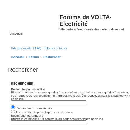
Forums de VOLTA-
Electricité
Site dédié à l'électricité industrielle, bâtiment et
bricolage.
Accès rapide
FAQ
Nous contacter
Accueil
Forum
Rechercher
Rechercher
RECHERCHER
Recherche par mots-clés :
Placez un
+
devant un mot qui doit être trouvé et un
-
devant un mot qui doit être exclu.
des
|
entre crochets si uniquement un des mots doit être trouvé. Utilisez le caractère « 
partielles.
Rechercher tous les termes
Rechercher n’importe lequel de ces termes
Rechercher par auteur :
Utilisez le caractère « * » comme joker pour des recherches partielles.