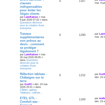
0
1167
clauses
mar. 9 ju
indispensables
pour éviter les
litiges clients
par
LainKalceo
»
mar.
9 juin 2026 07:02
» dans
Questions diverses
pour la création d'une
entreprise
Travaux
par
Lain
0
1290
supplémentaires
mar. 26 
non prévus au
devis : comment
se protéger
légalement ?
par
LainKalceo
»
mar.
26 mai 2026 08:05
»
dans
Questions
diverses pour la
création d'une
entreprise
Réfection tableau -
par
Gui0
0
1152
Châtaigne sur la
dim. 24 
terre
par
Gui03
»
dim. 24 mai
2026 20:41
» dans
Câbles, gaines,
Tableaux, coffrets…
ETEL GTL -
par
wall
0
1160
Conduit eau -
dim. 24 