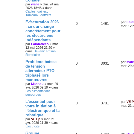
Consuel
par
walle
»
dim. 24 mai
2026 18:48
» dans
Câbles, gaines,
Tableaux, coffrets…
E-facturation 2026
par
Lain
0
1461
: ce qui change
mar. 12 
concrètement pour
les électriciens
indépendants
par
LainKalceo
»
mar.
12 mai 2026 21:20
»
dans
Devenir artisan
électricien
Problème baisse
par
Man
0
3031
de tension
mer. 29 
alternateur PTO
triphasé lors
manœuvres
par
Mansou
»
mer. 29
avr. 2026 09:19
» dans
Les alimentations
secourues
L'essentiel pour
par
VE P
0
3731
votre initiation à
mar. 21 
l'électronique et la
robotique
par
VE Pp
»
mar. 21
avr. 2026 21:39
» dans
Électricité
Groupe
par
rams