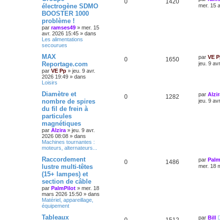
0
1420
électrogène SDMO
mer. 15 
BOOSTER 1000
problème !
par
ramses49
»
mer. 15
avr. 2026 15:45
» dans
Les alimentations
secourues
MAX
par
VE P
0
1650
Reportage.com
jeu. 9 av
par
VE Pp
»
jeu. 9 avr.
2026 19:49
» dans
Loisirs
Diamètre et
par
Alzir
0
1282
nombre de spires
jeu. 9 av
du fil de frein à
particules
magnétiques
par
Alzira
»
jeu. 9 avr.
2026 08:08
» dans
Machines tournantes :
moteurs, alternateurs...
Raccordement
par
Palm
0
1486
lustre multi-têtes
mer. 18 
(15+ lampes) et
section de câble
par
PalmPilot
»
mer. 18
mars 2026 15:50
» dans
Matériel, appareillage,
équipement
Tableaux
par
Bill