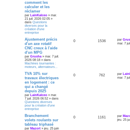
comment les
calculer et les
réclamer
par
LainKalceo
»
mar.
21 juil. 2026 02:05
»
dans
Questions
diverses pour la
création d'une
entreprise
Ajustement précis
par
Gru
0
1536
d'un axe rotatif
mar. 7 ju
CNC creux à l'aide
d'un MPG
par
Grusha
»
mar. 7 juil.
2026 08:18
» dans
Machines tournantes :
moteurs, alternateurs...
TVA 10% sur
par
Lain
0
762
travaux électriques
mar. 7 ju
en logement : ce
qui a changé
depuis 2025
par
LainKalceo
»
mar.
7 juil. 2026 06:52
» dans
Questions diverses
pour la création d'une
entreprise
Branchement
par
Mazo
0
1161
volets roulants sur
jeu. 25 j
tableau triphasé
par
Mazort
»
jeu. 25 juin