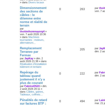
» dans
Divers locaux
é
e
Dimensionnement
par
thoi
0
263
des sections de
ven. 7 a
câbles : le
dilemme entre
norme et réalité de
terrain
par
thoitiethomnayorg4
»
ven. 7 août 2026 10:36
» dans
Machines
tournantes : moteurs,
alternateurs...
Remplacement
par
Jay
0
205
Terraneo par
dim. 2 a
Fermax
par
JayKay
»
dim. 2
août 2026 21:38
» dans
Réalisation d’installation
bâtiment et tertiaire
Repérage du
par
Fabr
0
222
tableau quand
dim. 2 a
justement il n'y a
plus de courant
par
FabriceD524
»
dim.
2 août 2026 20:11
»
dans
Câbles, gaines,
Tableaux, coffrets…
Pénalités de retard
par
Lain
0
494
sur factures BTP :
mar. 21 j