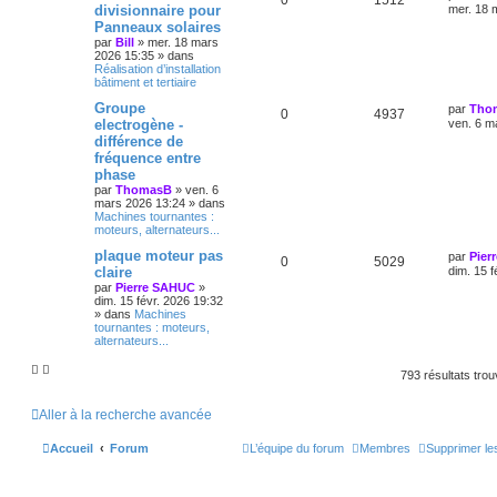
0
1512
divisionnaire pour
mer. 18 
Panneaux solaires
par
Bill
»
mer. 18 mars
2026 15:35
» dans
Réalisation d’installation
bâtiment et tertiaire
Groupe
par
Tho
0
4937
electrogène -
ven. 6 m
différence de
fréquence entre
phase
par
ThomasB
»
ven. 6
mars 2026 13:24
» dans
Machines tournantes :
moteurs, alternateurs...
plaque moteur pas
par
Pier
0
5029
claire
dim. 15 f
par
Pierre SAHUC
»
dim. 15 févr. 2026 19:32
» dans
Machines
tournantes : moteurs,
alternateurs...
793 résultats tro
Aller à la recherche avancée
Accueil
Forum
L’équipe du forum
Membres
Supprimer le