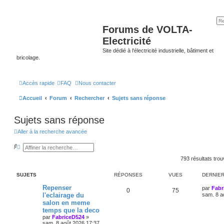
Forums de VOLTA-
Electricité
Site dédié à l'électricité industrielle, bâtiment et
bricolage.
Accès rapide
FAQ
Nous contacter
Accueil
Forum
Rechercher
Sujets sans réponse
Sujets sans réponse
Aller à la recherche avancée
R
R
e
e
c
c
793 résultats tro
h
h
e
e
SUJETS
RÉPONSES
VUES
DERNIE
r
r
c
c
Repenser
h
h
par
Fabr
0
75
e
e
l'eclairage du
sam. 8 a
r
a
salon en meme
v
temps que la deco
a
par
FabriceD524
»
n
sam. 8 août 2026 17:37
c