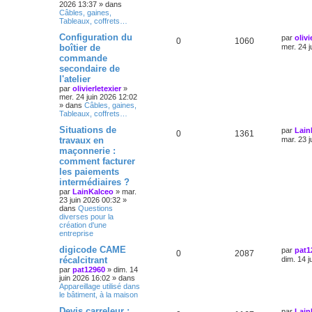
2026 13:37
» dans
Câbles, gaines,
Tableaux, coffrets…
Configuration du
par
olivi
0
1060
boîtier de
mer. 24 j
commande
secondaire de
l'atelier
par
olivierletexier
»
mer. 24 juin 2026 12:02
» dans
Câbles, gaines,
Tableaux, coffrets…
Situations de
par
Lain
0
1361
travaux en
mar. 23 j
maçonnerie :
comment facturer
les paiements
intermédiaires ?
par
LainKalceo
»
mar.
23 juin 2026 00:32
»
dans
Questions
diverses pour la
création d'une
entreprise
digicode CAME
par
pat1
0
2087
récalcitrant
dim. 14 j
par
pat12960
»
dim. 14
juin 2026 16:02
» dans
Appareillage utilisé dans
le bâtiment, à la maison
Devis carreleur :
par
Lain