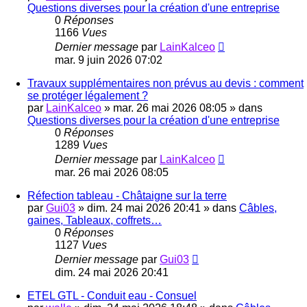
Questions diverses pour la création d'une entreprise
0
Réponses
1166
Vues
Dernier message
par
LainKalceo
mar. 9 juin 2026 07:02
Travaux supplémentaires non prévus au devis : comment
se protéger légalement ?
par
LainKalceo
»
mar. 26 mai 2026 08:05
» dans
Questions diverses pour la création d'une entreprise
0
Réponses
1289
Vues
Dernier message
par
LainKalceo
mar. 26 mai 2026 08:05
Réfection tableau - Châtaigne sur la terre
par
Gui03
»
dim. 24 mai 2026 20:41
» dans
Câbles,
gaines, Tableaux, coffrets…
0
Réponses
1127
Vues
Dernier message
par
Gui03
dim. 24 mai 2026 20:41
ETEL GTL - Conduit eau - Consuel