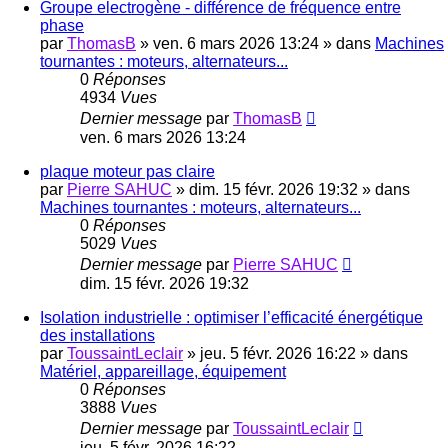
Groupe electrogène - différence de fréquence entre
phase
par
ThomasB
»
ven. 6 mars 2026 13:24
» dans
Machines
tournantes : moteurs, alternateurs...
0
Réponses
4934
Vues
Dernier message
par
ThomasB
ven. 6 mars 2026 13:24
plaque moteur pas claire
par
Pierre SAHUC
»
dim. 15 févr. 2026 19:32
» dans
Machines tournantes : moteurs, alternateurs...
0
Réponses
5029
Vues
Dernier message
par
Pierre SAHUC
dim. 15 févr. 2026 19:32
Isolation industrielle : optimiser l’efficacité énergétique
des installations
par
ToussaintLeclair
»
jeu. 5 févr. 2026 16:22
» dans
Matériel, appareillage, équipement
0
Réponses
3888
Vues
Dernier message
par
ToussaintLeclair
jeu. 5 févr. 2026 16:22