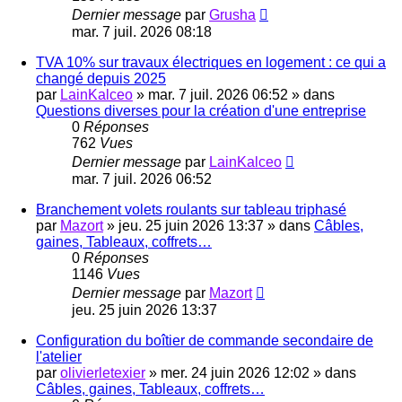
Dernier message
par
Grusha
mar. 7 juil. 2026 08:18
TVA 10% sur travaux électriques en logement : ce qui a
changé depuis 2025
par
LainKalceo
»
mar. 7 juil. 2026 06:52
» dans
Questions diverses pour la création d'une entreprise
0
Réponses
762
Vues
Dernier message
par
LainKalceo
mar. 7 juil. 2026 06:52
Branchement volets roulants sur tableau triphasé
par
Mazort
»
jeu. 25 juin 2026 13:37
» dans
Câbles,
gaines, Tableaux, coffrets…
0
Réponses
1146
Vues
Dernier message
par
Mazort
jeu. 25 juin 2026 13:37
Configuration du boîtier de commande secondaire de
l'atelier
par
olivierletexier
»
mer. 24 juin 2026 12:02
» dans
Câbles, gaines, Tableaux, coffrets…