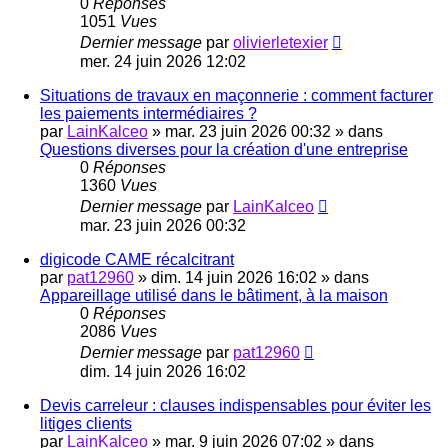
0
Réponses
1051
Vues
Dernier message
par
olivierletexier
mer. 24 juin 2026 12:02
Situations de travaux en maçonnerie : comment facturer
les paiements intermédiaires ?
par
LainKalceo
»
mar. 23 juin 2026 00:32
» dans
Questions diverses pour la création d'une entreprise
0
Réponses
1360
Vues
Dernier message
par
LainKalceo
mar. 23 juin 2026 00:32
digicode CAME récalcitrant
par
pat12960
»
dim. 14 juin 2026 16:02
» dans
Appareillage utilisé dans le bâtiment, à la maison
0
Réponses
2086
Vues
Dernier message
par
pat12960
dim. 14 juin 2026 16:02
Devis carreleur : clauses indispensables pour éviter les
litiges clients
par
LainKalceo
»
mar. 9 juin 2026 07:02
» dans