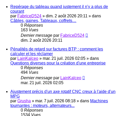
Repérage du tableau quand justement il n'y a plus de
courant
par
FabriceD524
»
dim. 2 août 2026 20:11
» dans
Câbles, gaines, Tableaux, coffrets…
0
Réponses
163
Vues
Dernier message
par
FabriceD524
dim. 2 août 2026 20:11
Pénalités de retard sur factures BTP : comment les
calculer et les réclamer
par
LainKalceo
»
mar. 21 juil. 2026 02:05
» dans
Questions diverses pour la création d'une entreprise
0
Réponses
494
Vues
Dernier message
par
LainKalceo
mar. 21 juil. 2026 02:05
Ajustement précis d'un axe rotatif CNC creux à l'aide d'un
MPG
par
Grusha
»
mar. 7 juil. 2026 08:18
» dans
Machines
tournantes : moteurs, alternateurs...
0
Réponses
1534
Vues