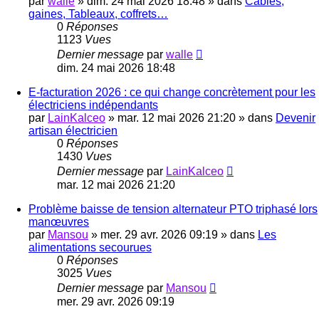
par
walle
»
dim. 24 mai 2026 18:48
» dans
Câbles,
gaines, Tableaux, coffrets…
0
Réponses
1123
Vues
Dernier message
par
walle
dim. 24 mai 2026 18:48
E-facturation 2026 : ce qui change concrètement pour les
électriciens indépendants
par
LainKalceo
»
mar. 12 mai 2026 21:20
» dans
Devenir
artisan électricien
0
Réponses
1430
Vues
Dernier message
par
LainKalceo
mar. 12 mai 2026 21:20
Problème baisse de tension alternateur PTO triphasé lors
manœuvres
par
Mansou
»
mer. 29 avr. 2026 09:19
» dans
Les
alimentations secourues
0
Réponses
3025
Vues
Dernier message
par
Mansou
mer. 29 avr. 2026 09:19