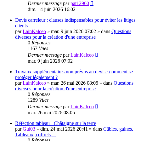
Dernier message
par
pat12960
dim. 14 juin 2026 16:02
Devis carreleur : clauses indispensables pour éviter les litiges
clients
par
LainKalceo
»
mar. 9 juin 2026 07:02
» dans
Questions
diverses pour la création d'une entreprise
0
Réponses
1167
Vues
Dernier message
par
LainKalceo
mar. 9 juin 2026 07:02
Travaux supplémentaires non prévus au devis : comment se
protéger légalement ?
par
LainKalceo
»
mar. 26 mai 2026 08:05
» dans
Questions
diverses pour la création d'une entreprise
0
Réponses
1289
Vues
Dernier message
par
LainKalceo
mar. 26 mai 2026 08:05
Réfection tableau - Châtaigne sur la terre
par
Gui03
»
dim. 24 mai 2026 20:41
» dans
Câbles, gaines,
Tableaux, coffrets…
0
Réponses