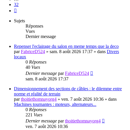
32
Suivante
Sujets
Réponses
Vues
Dernier message
Repenser l'eclairage du salon en meme temps que la deco
par
FabriceD524
»
sam. 8 août 2026 17:37
» dans
Divers
locaux
0
Réponses
40
Vues
Dernier message
par
FabriceD524
sam. 8 août 2026 17:37
Dimensionnement des sections de câbles : le dilemme entre
norme et réalité de terrain
par
thoitiethomnayorg4
»
ven. 7 août 2026 10:36
» dans
Machines tournantes : moteurs, alternateurs...
0
Réponses
221
Vues
Dernier message
par
thoitiethomnayorg4
ven. 7 août 2026 10:36