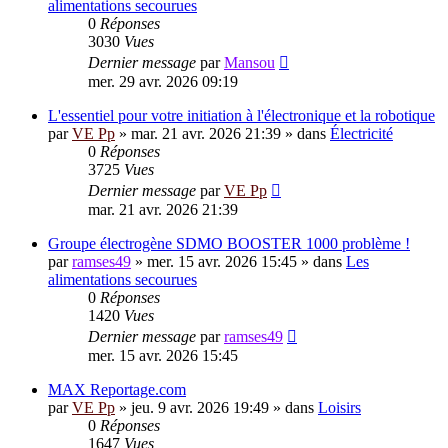
alimentations secourues
0
Réponses
3030
Vues
Dernier message
par
Mansou
mer. 29 avr. 2026 09:19
L'essentiel pour votre initiation à l'électronique et la robotique
par
VE Pp
»
mar. 21 avr. 2026 21:39
» dans
Électricité
0
Réponses
3725
Vues
Dernier message
par
VE Pp
mar. 21 avr. 2026 21:39
Groupe électrogène SDMO BOOSTER 1000 problème !
par
ramses49
»
mer. 15 avr. 2026 15:45
» dans
Les
alimentations secourues
0
Réponses
1420
Vues
Dernier message
par
ramses49
mer. 15 avr. 2026 15:45
MAX Reportage.com
par
VE Pp
»
jeu. 9 avr. 2026 19:49
» dans
Loisirs
0
Réponses
1647
Vues