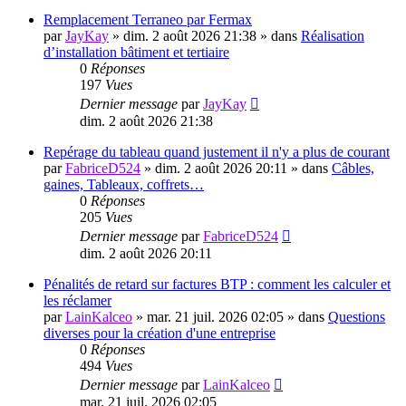
Remplacement Terraneo par Fermax
par
JayKay
»
dim. 2 août 2026 21:38
» dans
Réalisation
d’installation bâtiment et tertiaire
0
Réponses
197
Vues
Dernier message
par
JayKay
dim. 2 août 2026 21:38
Repérage du tableau quand justement il n'y a plus de courant
par
FabriceD524
»
dim. 2 août 2026 20:11
» dans
Câbles,
gaines, Tableaux, coffrets…
0
Réponses
205
Vues
Dernier message
par
FabriceD524
dim. 2 août 2026 20:11
Pénalités de retard sur factures BTP : comment les calculer et
les réclamer
par
LainKalceo
»
mar. 21 juil. 2026 02:05
» dans
Questions
diverses pour la création d'une entreprise
0
Réponses
494
Vues
Dernier message
par
LainKalceo
mar. 21 juil. 2026 02:05