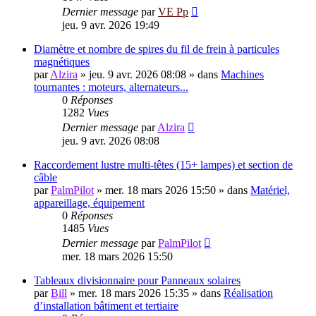
Dernier message
par
VE Pp
jeu. 9 avr. 2026 19:49
Diamètre et nombre de spires du fil de frein à particules
magnétiques
par
Alzira
»
jeu. 9 avr. 2026 08:08
» dans
Machines
tournantes : moteurs, alternateurs...
0
Réponses
1282
Vues
Dernier message
par
Alzira
jeu. 9 avr. 2026 08:08
Raccordement lustre multi-têtes (15+ lampes) et section de
câble
par
PalmPilot
»
mer. 18 mars 2026 15:50
» dans
Matériel,
appareillage, équipement
0
Réponses
1485
Vues
Dernier message
par
PalmPilot
mer. 18 mars 2026 15:50
Tableaux divisionnaire pour Panneaux solaires
par
Bill
»
mer. 18 mars 2026 15:35
» dans
Réalisation
d’installation bâtiment et tertiaire