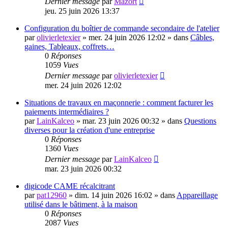
Dernier message
par
Mazort
jeu. 25 juin 2026 13:37
Configuration du boîtier de commande secondaire de l'atelier
par
olivierletexier
»
mer. 24 juin 2026 12:02
» dans
Câbles,
gaines, Tableaux, coffrets…
0
Réponses
1059
Vues
Dernier message
par
olivierletexier
mer. 24 juin 2026 12:02
Situations de travaux en maçonnerie : comment facturer les
paiements intermédiaires ?
par
LainKalceo
»
mar. 23 juin 2026 00:32
» dans
Questions
diverses pour la création d'une entreprise
0
Réponses
1360
Vues
Dernier message
par
LainKalceo
mar. 23 juin 2026 00:32
digicode CAME récalcitrant
par
pat12960
»
dim. 14 juin 2026 16:02
» dans
Appareillage
utilisé dans le bâtiment, à la maison
0
Réponses
2087
Vues