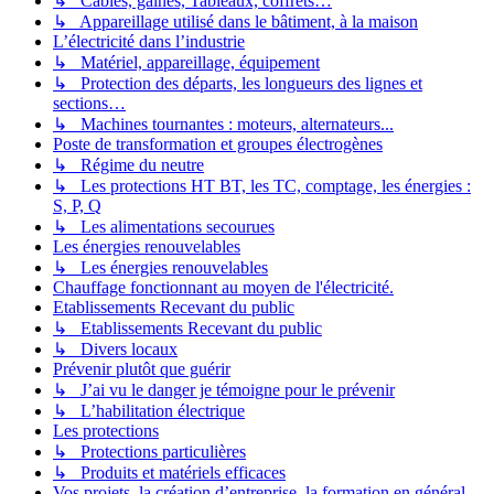
↳ Câbles, gaines, Tableaux, coffrets…
↳ Appareillage utilisé dans le bâtiment, à la maison
L’électricité dans l’industrie
↳ Matériel, appareillage, équipement
↳ Protection des départs, les longueurs des lignes et
sections…
↳ Machines tournantes : moteurs, alternateurs...
Poste de transformation et groupes électrogènes
↳ Régime du neutre
↳ Les protections HT BT, les TC, comptage, les énergies :
S, P, Q
↳ Les alimentations secourues
Les énergies renouvelables
↳ Les énergies renouvelables
Chauffage fonctionnant au moyen de l'électricité.
Etablissements Recevant du public
↳ Etablissements Recevant du public
↳ Divers locaux
Prévenir plutôt que guérir
↳ J’ai vu le danger je témoigne pour le prévenir
↳ L’habilitation électrique
Les protections
↳ Protections particulières
↳ Produits et matériels efficaces
Vos projets, la création d’entreprise, la formation en général