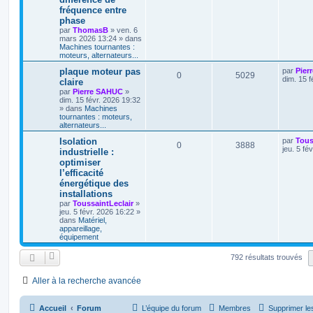
fréquence entre
phase
par
ThomasB
»
ven. 6
mars 2026 13:24
» dans
Machines tournantes :
moteurs, alternateurs...
plaque moteur pas
par
Pier
0
5029
dim. 15 f
claire
par
Pierre SAHUC
»
dim. 15 févr. 2026 19:32
» dans
Machines
tournantes : moteurs,
alternateurs...
Isolation
par
Tous
0
3888
jeu. 5 fé
industrielle :
optimiser
l’efficacité
énergétique des
installations
par
ToussaintLeclair
»
jeu. 5 févr. 2026 16:22
»
dans
Matériel,
appareillage,
équipement
792 résultats trouvés
Aller à la recherche avancée
Accueil
Forum
L’équipe du forum
Membres
Supprimer le