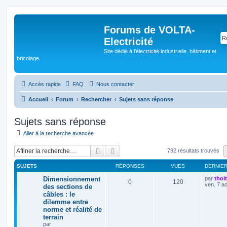
Forums de VOLTA-
Electricité
Site dédié à l'électricité industrielle, bâtiment et
bricolage.
Accès rapide
FAQ
Nous contacter
Accueil
Forum
Rechercher
Sujets sans réponse
Sujets sans réponse
Aller à la recherche avancée
Rechercher
Recherche avancée
792 résultats trouvés
SUJETS
RÉPONSES
VUES
DERNIE
Dimensionnement
par
thoi
0
120
ven. 7 a
des sections de
câbles : le
dilemme entre
norme et réalité de
terrain
par