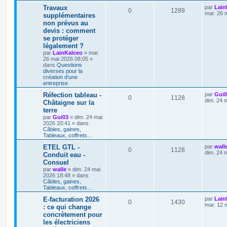
Travaux
par
Lain
0
1289
mar. 26 
supplémentaires
non prévus au
devis : comment
se protéger
légalement ?
par
LainKalceo
»
mar.
26 mai 2026 08:05
»
dans
Questions
diverses pour la
création d'une
entreprise
Réfection tableau -
par
Gui0
0
1128
dim. 24 
Châtaigne sur la
terre
par
Gui03
»
dim. 24 mai
2026 20:41
» dans
Câbles, gaines,
Tableaux, coffrets…
ETEL GTL -
par
wall
0
1128
dim. 24 
Conduit eau -
Consuel
par
walle
»
dim. 24 mai
2026 18:48
» dans
Câbles, gaines,
Tableaux, coffrets…
E-facturation 2026
par
Lain
0
1430
mar. 12 
: ce qui change
concrètement pour
les électriciens