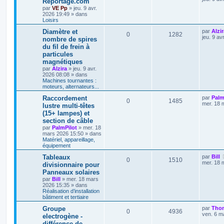
Reportage.com
par
VE Pp
»
jeu. 9 avr.
2026 19:49
» dans
Loisirs
Diamètre et
par
Alzir
0
1282
jeu. 9 av
nombre de spires
du fil de frein à
particules
magnétiques
par
Alzira
»
jeu. 9 avr.
2026 08:08
» dans
Machines tournantes :
moteurs, alternateurs...
Raccordement
par
Palm
0
1485
mer. 18 
lustre multi-têtes
(15+ lampes) et
section de câble
par
PalmPilot
»
mer. 18
mars 2026 15:50
» dans
Matériel, appareillage,
équipement
Tableaux
par
Bill
0
1510
mer. 18 
divisionnaire pour
Panneaux solaires
par
Bill
»
mer. 18 mars
2026 15:35
» dans
Réalisation d’installation
bâtiment et tertiaire
Groupe
par
Tho
0
4936
ven. 6 m
electrogène -
différence de