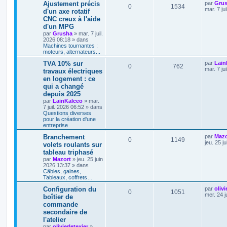
Ajustement précis
par
Gru
0
1534
mar. 7 ju
d'un axe rotatif
CNC creux à l'aide
d'un MPG
par
Grusha
»
mar. 7 juil.
2026 08:18
» dans
Machines tournantes :
moteurs, alternateurs...
TVA 10% sur
par
Lain
0
762
mar. 7 ju
travaux électriques
en logement : ce
qui a changé
depuis 2025
par
LainKalceo
»
mar.
7 juil. 2026 06:52
» dans
Questions diverses
pour la création d'une
entreprise
Branchement
par
Mazo
0
1149
jeu. 25 j
volets roulants sur
tableau triphasé
par
Mazort
»
jeu. 25 juin
2026 13:37
» dans
Câbles, gaines,
Tableaux, coffrets…
Configuration du
par
olivi
0
1051
mer. 24 j
boîtier de
commande
secondaire de
l'atelier
par
olivierletexier
»