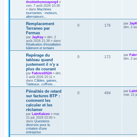
thoitiethomnayorg4
»
ven. 7 août 2026 10:36
» dans
Machines
tournantes : moteurs,
alternateurs...
Remplacement
par
Jay
0
176
dim. 2 a
Terraneo par
Fermax
par
JayKay
»
dim. 2
août 2026 21:38
» dans
Réalisation d’installation
bâtiment et tertiaire
Repérage du
par
Fabr
0
172
dim. 2 a
tableau quand
justement il n'y a
plus de courant
par
FabriceD524
»
dim.
2 août 2026 20:11
»
dans
Câbles, gaines,
Tableaux, coffrets…
Pénalités de retard
par
Lain
0
494
mar. 21 j
sur factures BTP :
comment les
calculer et les
réclamer
par
LainKalceo
»
mar.
21 juil. 2026 02:05
»
dans
Questions
diverses pour la
création d'une
entreprise