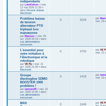
indépendants
par
LainKalceo
»
mar.
12 mai 2026 21:20
»
dans
Devenir artisan
électricien
Problème baisse
par
Man
0
3028
mer. 29 
de tension
alternateur PTO
triphasé lors
manœuvres
par
Mansou
»
mer. 29
avr. 2026 09:19
» dans
Les alimentations
secourues
L'essentiel pour
par
VE P
0
3703
mar. 21 
votre initiation à
l'électronique et la
robotique
par
VE Pp
»
mar. 21
avr. 2026 21:39
» dans
Électricité
Groupe
par
rams
0
1418
mer. 15 
électrogène SDMO
BOOSTER 1000
problème !
par
ramses49
»
mer. 15
avr. 2026 15:45
» dans
Les alimentations
secourues
MAX
par
VE P
0
1646
jeu. 9 av